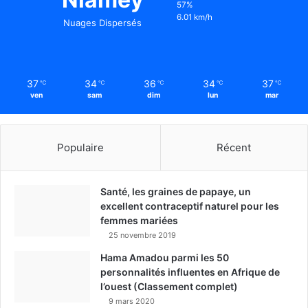
57%
6.01 km/h
Nuages Dispersés
37
34
36
34
37
℃
℃
℃
℃
℃
ven
sam
dim
lun
mar
Populaire
Récent
Santé, les graines de papaye, un
excellent contraceptif naturel pour les
femmes mariées
25 novembre 2019
Hama Amadou parmi les 50
personnalités influentes en Afrique de
l’ouest (Classement complet)
9 mars 2020