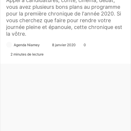
Appel à candidatures, conte, cinéma, débat,
vous avez plusieurs bons plans au programme
pour la première chronique de l'année 2020. Si
vous cherchez que faire pour rendre votre
journée pleine et épanouie, cette chronique est
la vôtre.
Agenda Niamey
E
8 janvier 2020
0
n
2 minutes de lecture
v
o
y
e
r
u
n
c
o
u
r