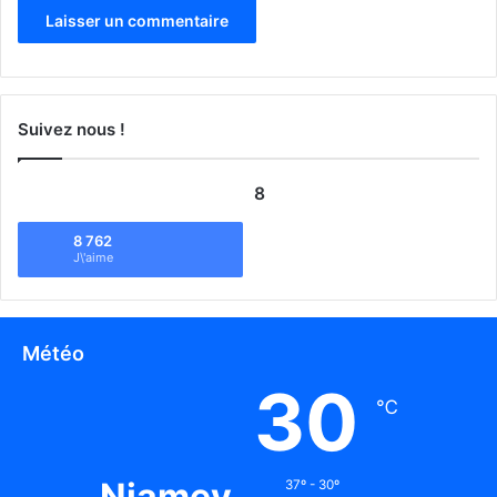
Suivez nous !
8
8 762
J\'aime
Météo
30
℃
Niamey
37º - 30º