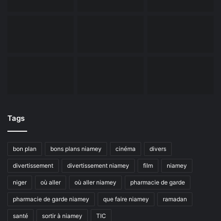
Tags
bon plan
bons plans niamey
cinéma
divers
divertissement
divertissement niamey
film
niamey
niger
où aller
où aller niamey
pharmacie de garde
pharmacie de garde niamey
que faire niamey
ramadan
santé
sortir à niamey
TIC