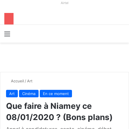
Airtel
Menu
R
Accueil
/
Art
Art
Cinéma
En ce moment
Que faire à Niamey ce
08/01/2020 ? (Bons plans)