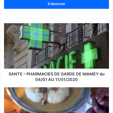
r
e
z
v
o
t
r
e
a
d
r
e
s
s
SANTE – PHARMACIES DE GARDE DE NIAMEY du
e
04/01 AU 11/01/2020
E
m
a
i
l