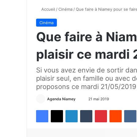
Accueil
/
Cinéma
/
Que faire à Niamey pour se faire
Cinéma
Que faire à Niam
plaisir ce mardi
Si vous avez envie de sortir dan
plaisir seul, en famille ou avec 
proposons ce mardi 21/05/2019
Agenda Niamey
E
21 mai 2019
n
Facebook
X
Linkedin
Tumblr
Pinterest
Reddit
VK
v
o
y
e