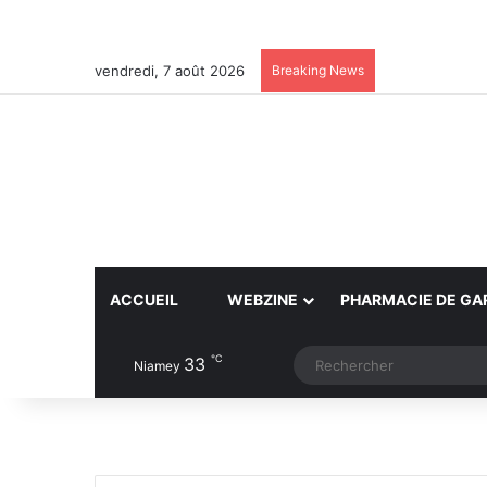
vendredi, 7 août 2026
Breaking News
ACCUEIL
WEBZINE
PHARMACIE DE GA
℃
33
Article Aléatoire
Switch skin
Niamey