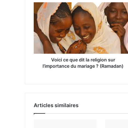
t
r
e
a
d
r
e
s
s
e
Voici ce que dit la religion sur
E
l’importance du mariage ? (Ramadan)
m
a
i
l
Articles similaires