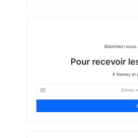
Abonnez-vous à 
Pour recevoir le
À Niamey et 
E
n
t
r
e
z
v
o