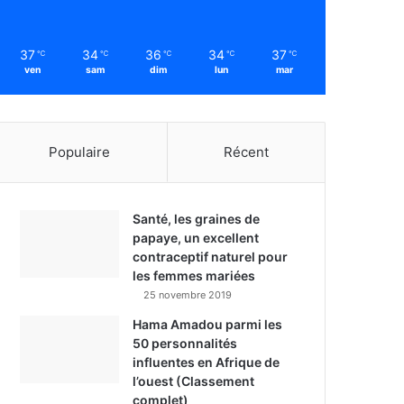
37
34
36
34
37
℃
℃
℃
℃
℃
ven
sam
dim
lun
mar
Populaire
Récent
Santé, les graines de
papaye, un excellent
contraceptif naturel pour
les femmes mariées
25 novembre 2019
Hama Amadou parmi les
50 personnalités
influentes en Afrique de
l’ouest (Classement
complet)