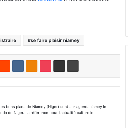
istraire
se faire plaisir niamey
Reddit
VKontakte
Odnoklassniki
Pocket
Partager par email
Imprimer
 les bons plans de Niamey (Niger) sont sur agendaniamey le
nda de Niger. La référence pour l'actualité culturelle