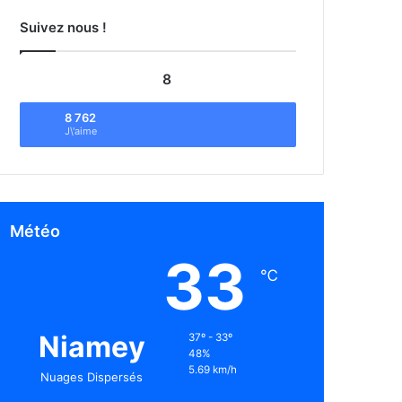
Suivez nous !
8
8 762
J\'aime
Météo
33
℃
Niamey
37º - 33º
48%
5.69 km/h
Nuages Dispersés