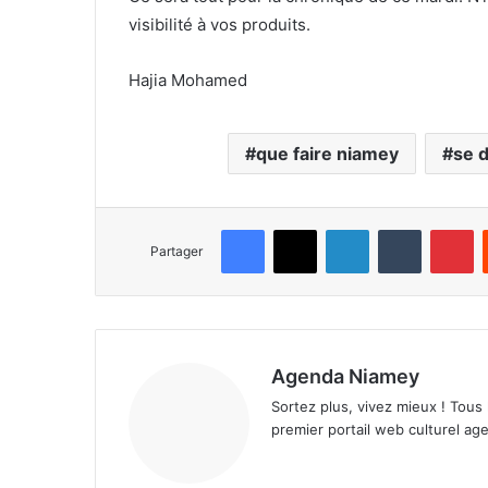
visibilité à vos produits.
Hajia Mohamed
que faire niamey
se d
Facebook
X
Linkedin
Tumblr
Pinterest
Partager
Agenda Niamey
Sortez plus, vivez mieux ! Tous
premier portail web culturel age