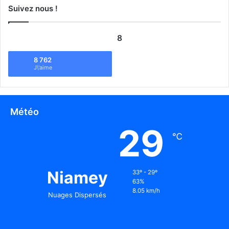
Suivez nous !
8
8 762
J\'aime
Météo
29
℃
Niamey
33º - 29º
63%
8.05 km/h
Nuages Dispersés