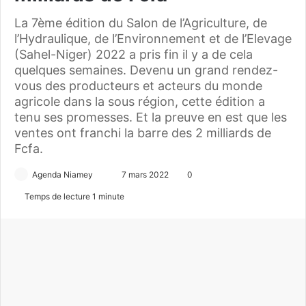
La 7ème édition du Salon de l’Agriculture, de
l’Hydraulique, de l’Environnement et de l’Elevage
(Sahel-Niger) 2022 a pris fin il y a de cela
quelques semaines. Devenu un grand rendez-
vous des producteurs et acteurs du monde
agricole dans la sous région, cette édition a
tenu ses promesses. Et la preuve en est que les
ventes ont franchi la barre des 2 milliards de
Fcfa.
Agenda Niamey
E
7 mars 2022
0
n
Temps de lecture 1 minute
v
o
y
e
r
u
n