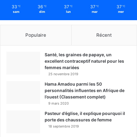
33
36
37
37
37
℃
℃
℃
℃
℃
sam
dim
lun
mar
mer
Populaire
Récent
Santé, les graines de papaye, un
excellent contraceptif naturel pour les
femmes mariées
25 novembre 2019
Hama Amadou parmi les 50
personnalités influentes en Afrique de
l’ouest (Classement complet)
9 mars 2020
Pasteur d’église, il explique pourquoi il
porte des chaussures de femme
18 septembre 2019