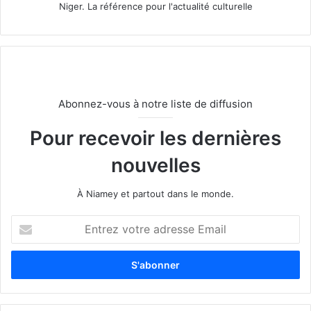
Niger. La référence pour l'actualité culturelle
Abonnez-vous à notre liste de diffusion
Pour recevoir les dernières
nouvelles
À Niamey et partout dans le monde.
E
n
t
r
e
z
v