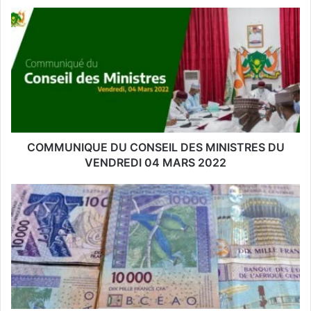
o
t
r
e
a
d
r
e
s
s
COMMUNIQUE DU CONSEIL DES MINISTRES DU
e
VENDREDI 04 MARS 2022
E
m
a
i
l