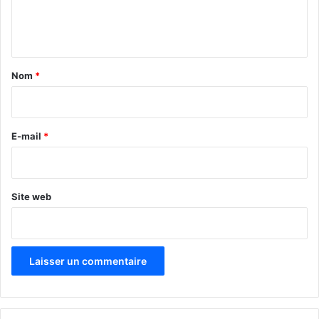
e
n
t
a
Nom
*
i
r
e
E-mail
*
*
Site web