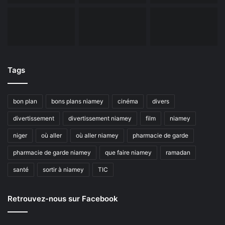
Tags
bon plan
bons plans niamey
cinéma
divers
divertissement
divertissement niamey
film
niamey
niger
où aller
où aller niamey
pharmacie de garde
pharmacie de garde niamey
que faire niamey
ramadan
santé
sortir à niamey
TIC
Retrouvez-nous sur Facebook