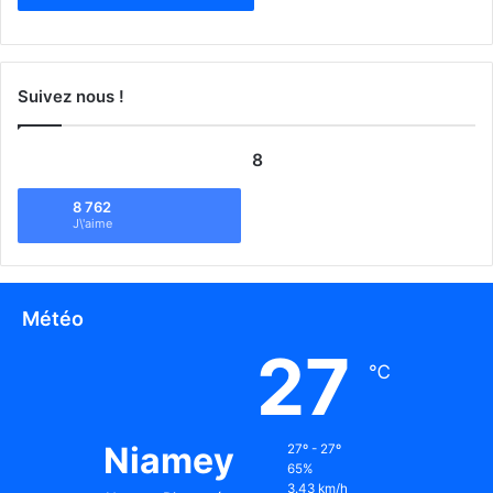
Suivez nous !
8
8 762
J\'aime
Météo
27
℃
Niamey
27º - 27º
65%
3.43 km/h