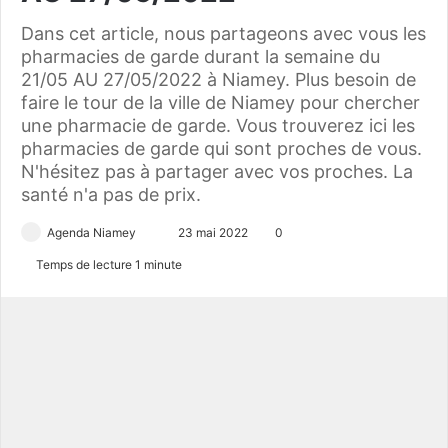
Dans cet article, nous partageons avec vous les
pharmacies de garde durant la semaine du
21/05 AU 27/05/2022 à Niamey. Plus besoin de
faire le tour de la ville de Niamey pour chercher
une pharmacie de garde. Vous trouverez ici les
pharmacies de garde qui sont proches de vous.
N'hésitez pas à partager avec vos proches. La
santé n'a pas de prix.
Agenda Niamey
E
23 mai 2022
0
n
Temps de lecture 1 minute
v
o
y
e
r
u
n