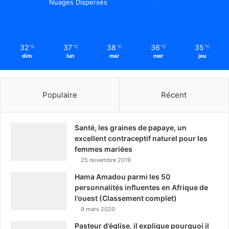
Nuages Dispersés
32
37
38
36
35
℃
℃
℃
℃
℃
dim
lun
mar
mer
jeu
Populaire
Récent
Santé, les graines de papaye, un
excellent contraceptif naturel pour les
femmes mariées
25 novembre 2019
Hama Amadou parmi les 50
personnalités influentes en Afrique de
l’ouest (Classement complet)
9 mars 2020
Pasteur d’église, il explique pourquoi il