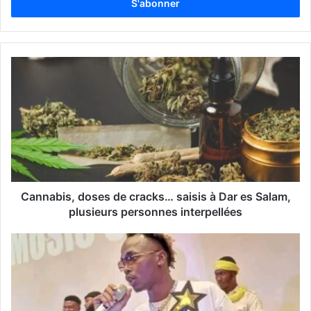
r
e
z
v
o
t
r
e
a
d
r
e
s
s
Cannabis, doses de cracks… saisis à Dar es Salam,
e
plusieurs personnes interpellées
E
m
a
i
l