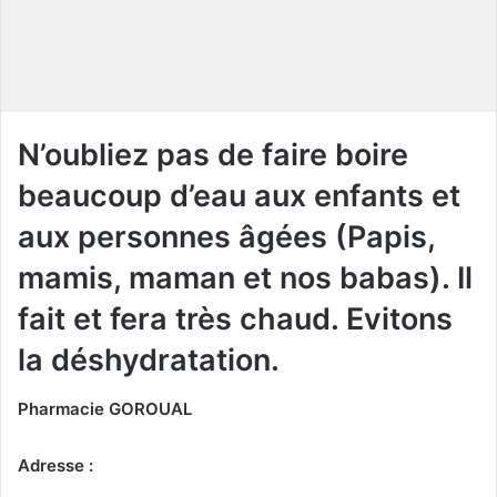
c
o
u
r
r
i
N’oubliez pas de faire boire
e
beaucoup d’eau aux enfants et
l
aux personnes âgées (Papis,
mamis, maman et nos babas). Il
fait et fera très chaud. Evitons
la déshydratation.
Pharmacie GOROUAL
Adresse :