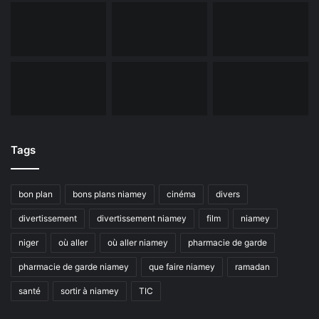
Tags
bon plan
bons plans niamey
cinéma
divers
divertissement
divertissement niamey
film
niamey
niger
où aller
où aller niamey
pharmacie de garde
pharmacie de garde niamey
que faire niamey
ramadan
santé
sortir à niamey
TIC