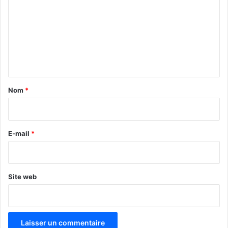
m
m
e
n
t
a
Nom
*
i
r
e
E-mail
*
*
Site web