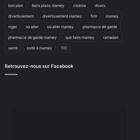
bon plan
bons plans niamey
cinéma
divers
divertissement
divertissement niamey
film
niamey
niger
où aller
où aller niamey
pharmacie de garde
pharmacie de garde niamey
que faire niamey
ramadan
santé
sortir à niamey
TIC
Retrouvez-nous sur Facebook