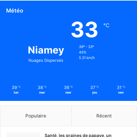
Météo
33
℃
Niamey
39º - 33º
46%
5.31 km/h
Nuages Dispersés
39
38
36
37
31
℃
℃
℃
℃
℃
lun
mar
mer
jeu
ven
Populaire
Récent
Santé, les graines de papaye, un