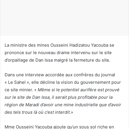
c
o
u
r
r
i
La ministre des mines Ousseini Hadizatou Yacouba se
e
prononce sur le nouveau drame intervenu sur le site
l
d’orpaillage de Dan Issa malgré la fermeture du site.
Dans une interview accordée aux confrères du journal
« Le Sahel », elle décline la vision du gouvernement pour
ce site minier. «
Même si le potentiel aurifère est prouvé
sur le site de Dan Issa, il serait plus profitable pour la
région de Maradi d’avoir une mine industrielle que d’avoir
des tels trous là où c’est interdit.
»
Mme Ousseini Yacouba ajoute qu’un sous sol riche en