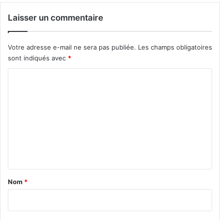
Laisser un commentaire
Votre adresse e-mail ne sera pas publiée.
Les champs obligatoires
sont indiqués avec
*
C
o
m
m
e
n
t
a
Nom
*
i
r