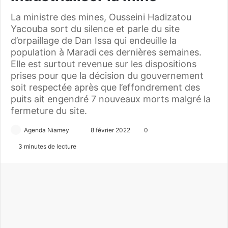
La ministre des mines, Ousseini Hadizatou
Yacouba sort du silence et parle du site
d’orpaillage de Dan Issa qui endeuille la
population à Maradi ces dernières semaines.
Elle est surtout revenue sur les dispositions
prises pour que la décision du gouvernement
soit respectée après que l’effondrement des
puits ait engendré 7 nouveaux morts malgré la
fermeture du site.
Agenda Niamey
E
8 février 2022
0
n
3 minutes de lecture
v
o
y
e
r
u
n