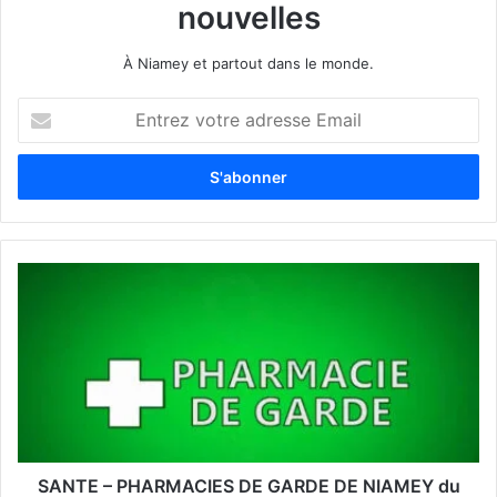
nouvelles
À Niamey et partout dans le monde.
E
n
t
r
e
z
v
o
t
r
e
a
d
r
e
s
s
SANTE – PHARMACIES DE GARDE DE NIAMEY du