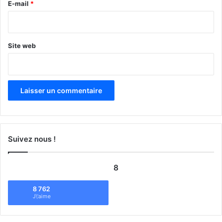
e
E-mail
*
*
Site web
Suivez nous !
8
8 762
J\'aime