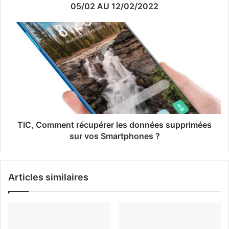
e
05/02 AU 12/02/2022
E
m
a
i
l
TIC, Comment récupérer les données supprimées
sur vos Smartphones ?
Articles similaires