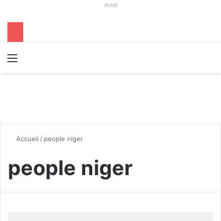
Airtel
Menu
R
Accueil
/
people niger
people niger