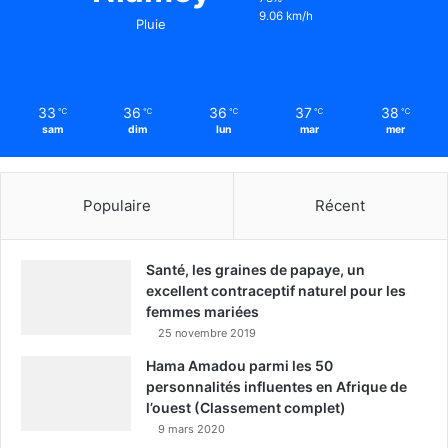
9.06 km/h
Pluie
33
36
36
37
38
℃
℃
℃
℃
℃
sam
dim
lun
mar
mer
Populaire
Récent
Santé, les graines de papaye, un
excellent contraceptif naturel pour les
femmes mariées
25 novembre 2019
Hama Amadou parmi les 50
personnalités influentes en Afrique de
l’ouest (Classement complet)
9 mars 2020