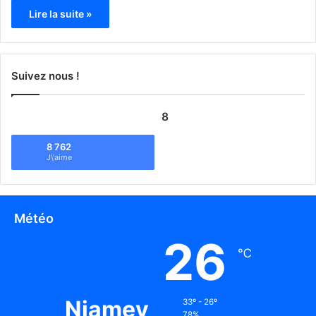
Lire la suite »
Suivez nous !
8
8 762
J\'aime
Météo
26
℃
Niamey
33º - 26º
78%