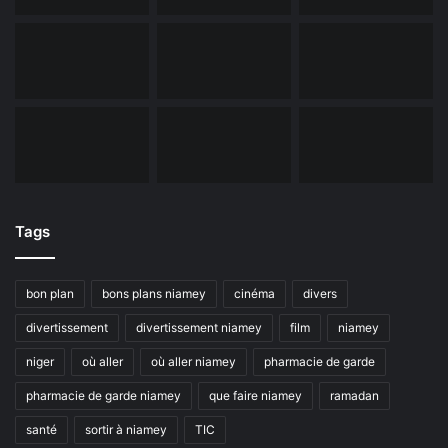
Tags
bon plan
bons plans niamey
cinéma
divers
divertissement
divertissement niamey
film
niamey
niger
où aller
où aller niamey
pharmacie de garde
pharmacie de garde niamey
que faire niamey
ramadan
santé
sortir à niamey
TIC