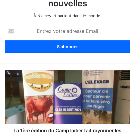
nouvelles
À Niamey et partout dans le monde.
E
n
t
r
e
z
v
o
t
r
e
a
d
r
e
s
s
La 1ère édition du Camp laitier fait rayonner les