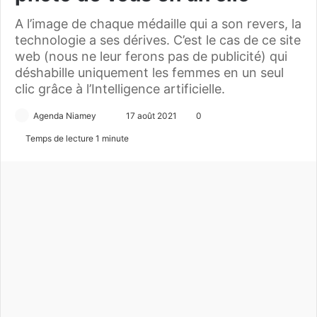
A l’image de chaque médaille qui a son revers, la
technologie a ses dérives. C’est le cas de ce site
web (nous ne leur ferons pas de publicité) qui
déshabille uniquement les femmes en un seul
clic grâce à l’Intelligence artificielle.
Agenda Niamey
E
17 août 2021
0
n
Temps de lecture 1 minute
v
o
y
e
r
u
n
c
o
u