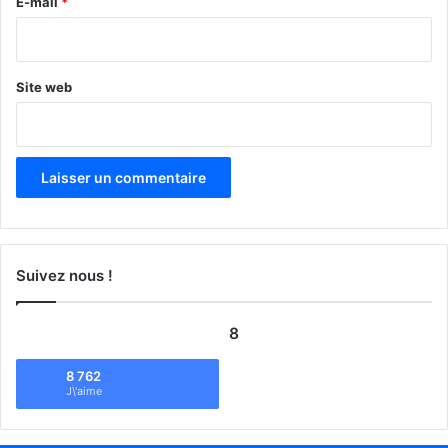
e
E-mail
*
*
Site web
Suivez nous !
8
8 762
J\'aime