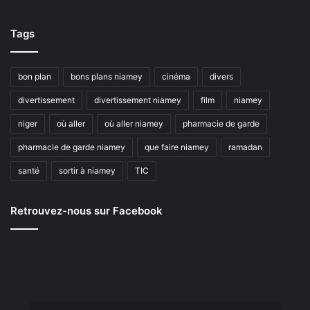
Tags
bon plan
bons plans niamey
cinéma
divers
divertissement
divertissement niamey
film
niamey
niger
où aller
où aller niamey
pharmacie de garde
pharmacie de garde niamey
que faire niamey
ramadan
santé
sortir à niamey
TIC
Retrouvez-nous sur Facebook