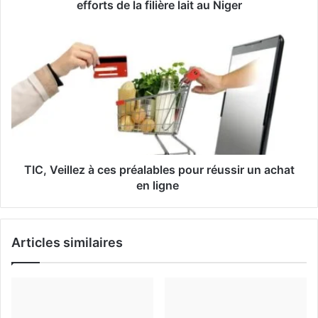
e
efforts de la filière lait au Niger
E
m
a
i
l
TIC, Veillez à ces préalables pour réussir un achat
en ligne
Articles similaires