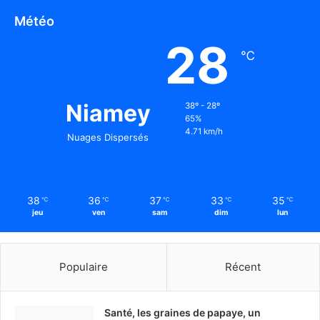
Météo
28
℃
Niamey
38º - 28º
65%
4.71 km/h
Nuages Dispersés
38
36
37
33
35
℃
℃
℃
℃
℃
jeu
ven
sam
dim
lun
Populaire
Récent
Santé, les graines de papaye, un