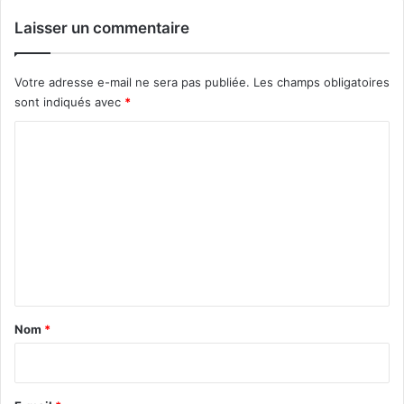
Laisser un commentaire
Votre adresse e-mail ne sera pas publiée.
Les champs obligatoires
sont indiqués avec
*
C
o
m
m
e
n
t
a
Nom
*
i
r