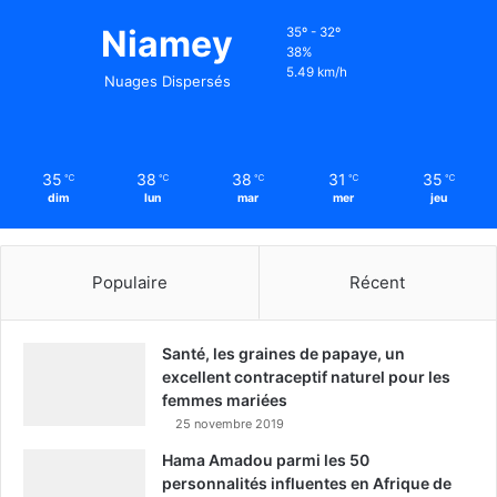
Niamey
35º - 32º
38%
5.49 km/h
Nuages Dispersés
35
38
38
31
35
℃
℃
℃
℃
℃
dim
lun
mar
mer
jeu
Populaire
Récent
Santé, les graines de papaye, un
excellent contraceptif naturel pour les
femmes mariées
25 novembre 2019
Hama Amadou parmi les 50
personnalités influentes en Afrique de