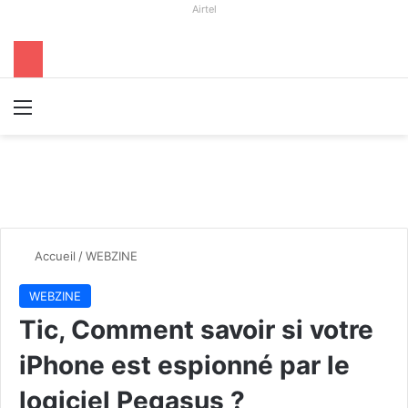
Airtel
Menu
R
Accueil
/
WEBZINE
WEBZINE
Tic, Comment savoir si votre
iPhone est espionné par le
logiciel Pegasus ?