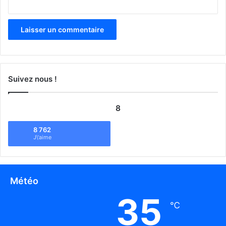
Suivez nous !
8
8 762
J\'aime
Météo
35
℃