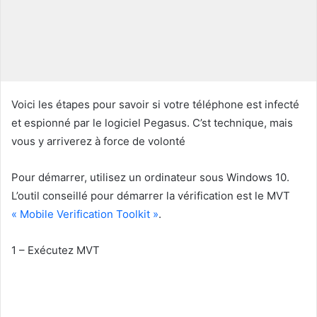
n
c
o
u
r
r
Voici les étapes pour savoir si votre téléphone est infecté
i
et espionné par le logiciel Pegasus. C’st technique, mais
e
vous y arriverez à force de volonté
l
Pour démarrer, utilisez un ordinateur sous Windows 10.
L’outil conseillé pour démarrer la vérification est le MVT
« Mobile Verification Toolkit »
.
1 – Exécutez MVT