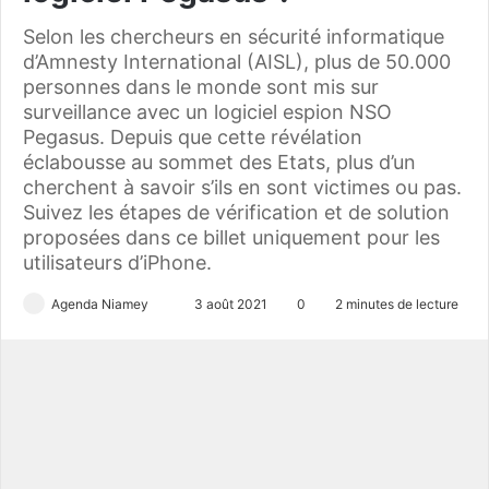
Selon les chercheurs en sécurité informatique
d’Amnesty International (AISL), plus de 50.000
personnes dans le monde sont mis sur
surveillance avec un logiciel espion NSO
Pegasus. Depuis que cette révélation
éclabousse au sommet des Etats, plus d’un
cherchent à savoir s’ils en sont victimes ou pas.
Suivez les étapes de vérification et de solution
proposées dans ce billet uniquement pour les
utilisateurs d’iPhone.
Agenda Niamey
E
3 août 2021
0
2 minutes de lecture
n
v
o
y
e
r
u