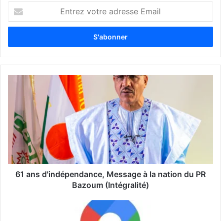
E
n
t
r
e
z
v
o
t
r
e
a
d
r
e
s
s
61 ans d'indépendance, Message à la nation du PR
e
Bazoum (Intégralité)
E
m
a