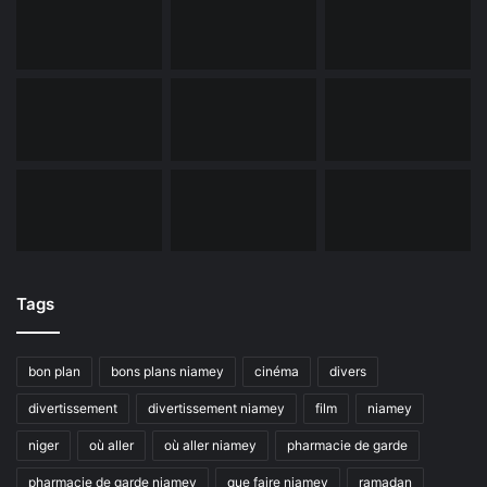
Tags
bon plan
bons plans niamey
cinéma
divers
divertissement
divertissement niamey
film
niamey
niger
où aller
où aller niamey
pharmacie de garde
pharmacie de garde niamey
que faire niamey
ramadan