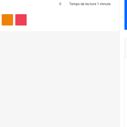
0
Temps de lecture 1 minute
ontakte
Odnoklassniki
Pocket