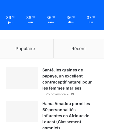
39
38
36
36
37
℃
℃
℃
℃
℃
jeu
ven
sam
dim
lun
Populaire
Récent
Santé, les graines de
papaye, un excellent
contraceptif naturel pour
les femmes mariées
25 novembre 2019
Hama Amadou parmi les
50 personnalités
influentes en Afrique de
l’ouest (Classement
complet)