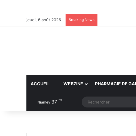
jeudi, 6 août 2026
Breaking News
ACCUEIL
WEBZINE
PHARMACIE DE GA
℃
37
Article Aléatoire
Switch skin
Niamey