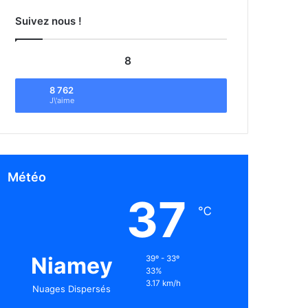
Suivez nous !
8
8 762
J\'aime
Météo
37
℃
Niamey
39º - 33º
33%
3.17 km/h
Nuages Dispersés