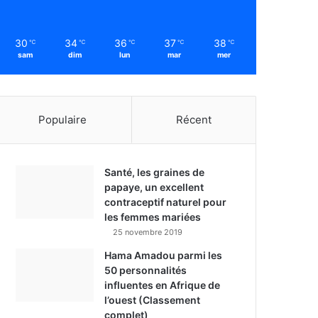
30
34
36
37
38
℃
℃
℃
℃
℃
sam
dim
lun
mar
mer
Populaire
Récent
Santé, les graines de
papaye, un excellent
contraceptif naturel pour
les femmes mariées
25 novembre 2019
Hama Amadou parmi les
50 personnalités
influentes en Afrique de
l’ouest (Classement
complet)