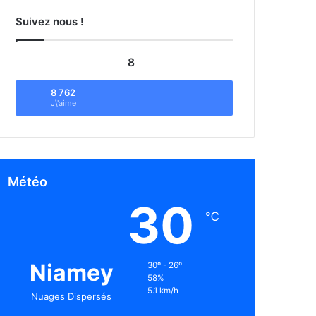
Suivez nous !
8
8 762
J\'aime
Météo
30
℃
Niamey
30º - 26º
58%
5.1 km/h
Nuages Dispersés