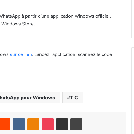
atsApp à partir d’une application Windows officiel.
ur Windows Store.
ndows
sur ce lien
. Lancez l’application, scannez le code
hatsApp pour Windows
TIC
Reddit
VKontakte
Odnoklassniki
Pocket
Partager par email
Imprimer