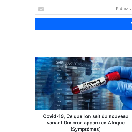
E
n
t
r
e
z
v
o
t
r
e
a
d
r
e
s
s
e
Covid-19, Ce que l’on sait du nouveau
E
variant Omicron apparu en Afrique
m
(Symptômes)
a