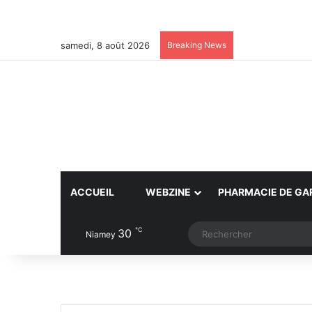
samedi, 8 août 2026
Breaking News
ACCUEIL
WEBZINE
PHARMACIE DE GA
℃
30
Article Aléatoire
Switch skin
Niamey