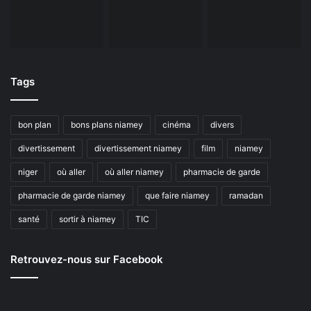
Tags
bon plan
bons plans niamey
cinéma
divers
divertissement
divertissement niamey
film
niamey
niger
où aller
où aller niamey
pharmacie de garde
pharmacie de garde niamey
que faire niamey
ramadan
santé
sortir à niamey
TIC
Retrouvez-nous sur Facebook