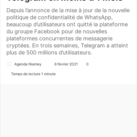
Depuis l’annonce de la mise à jour de la nouvelle
politique de confidentialité de WhatsApp,
beaucoup d’utilisateurs ont quitté la plateforme
du groupe Facebook pour de nouvelles
plateformes concurrentes de messagerie
cryptées. En trois semaines, Telegram a atteint
plus de 500 millions d’utilisateurs.
Agenda Niamey
E
6 février 2021
0
n
Temps de lecture 1 minute
v
o
y
e
r
u
n
c