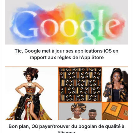
r
e
a
d
r
e
s
s
Tic, Google met à jour ses applications iOS en
e
rapport aux règles de l’App Store
E
m
a
i
l
Bon plan, Où payer/trouver du bogolan de qualité à
Niamey