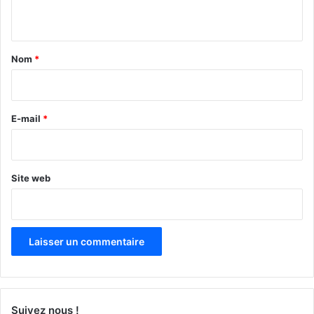
n
t
a
Nom
*
i
r
e
E-mail
*
*
Site web
Suivez nous !