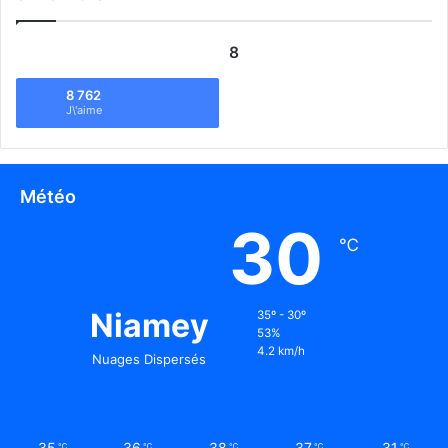
8
8 762
J\'aime
Météo
30
℃
Niamey
35º - 30º
53%
4.2 km/h
Nuages Dispersés
35
36
38
37
31
℃
℃
℃
℃
℃