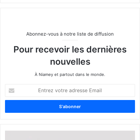
Abonnez-vous à notre liste de diffusion
Pour recevoir les dernières
nouvelles
À Niamey et partout dans le monde.
E
n
t
r
e
z
v
o
t