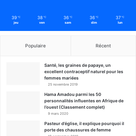
39
38
36
36
37
℃
℃
℃
℃
℃
jeu
ven
sam
dim
lun
Populaire
Récent
Santé, les graines de papaye, un
excellent contraceptif naturel pour les
femmes mariées
25 novembre 2019
Hama Amadou parmi les 50
personnalités influentes en Afrique de
l’ouest (Classement complet)
9 mars 2020
Pasteur d’église, il explique pourquoi il
porte des chaussures de femme