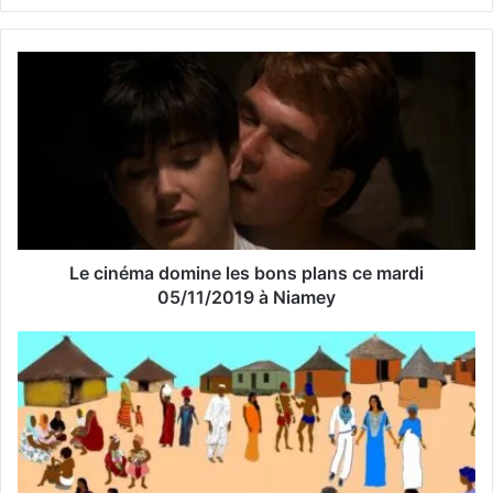
z
v
o
t
r
e
a
d
r
e
s
s
Le cinéma domine les bons plans ce mardi
e
05/11/2019 à Niamey
E
m
a
i
l