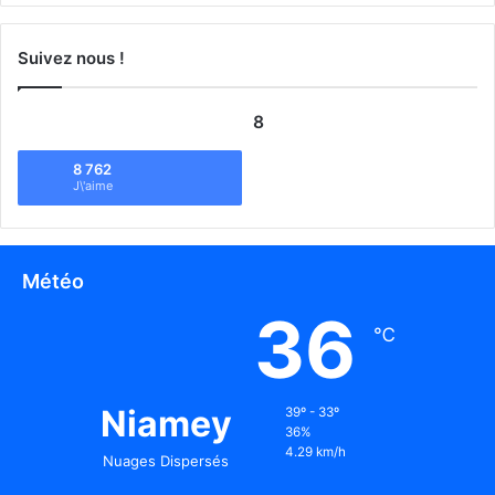
Suivez nous !
8
8 762
J\'aime
Météo
36
℃
Niamey
39º - 33º
36%
4.29 km/h
Nuages Dispersés