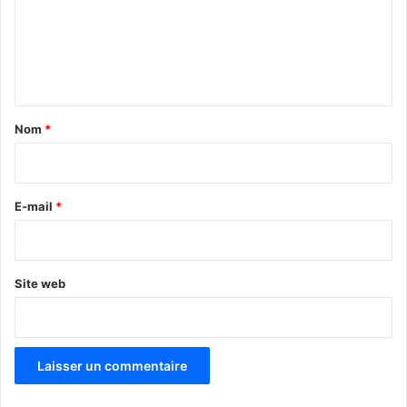
m
e
n
t
a
Nom
*
i
r
e
E-mail
*
*
Site web