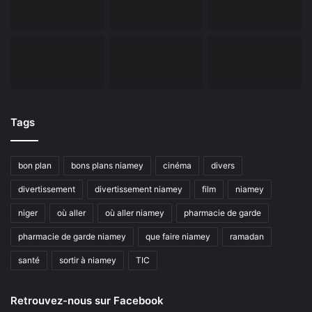
Tags
bon plan
bons plans niamey
cinéma
divers
divertissement
divertissement niamey
film
niamey
niger
où aller
où aller niamey
pharmacie de garde
pharmacie de garde niamey
que faire niamey
ramadan
santé
sortir à niamey
TIC
Retrouvez-nous sur Facebook