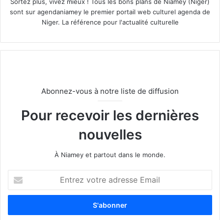
Sortez plus, vivez mieux ! Tous les bons plans de Niamey (Niger)
sont sur agendaniamey le premier portail web culturel agenda de
Niger. La référence pour l'actualité culturelle
Abonnez-vous à notre liste de diffusion
Pour recevoir les dernières
nouvelles
À Niamey et partout dans le monde.
E
n
t
r
e