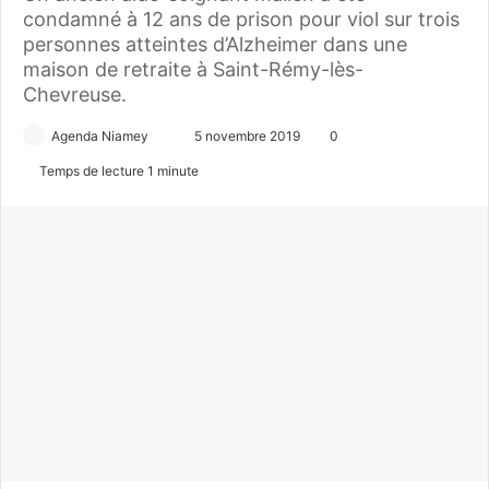
condamné à 12 ans de prison pour viol sur trois
personnes atteintes d’Alzheimer dans une
maison de retraite à Saint-Rémy-lès-
Chevreuse.
Agenda Niamey
E
5 novembre 2019
0
n
Temps de lecture 1 minute
v
o
y
e
r
u
n
c
o
u
r
r