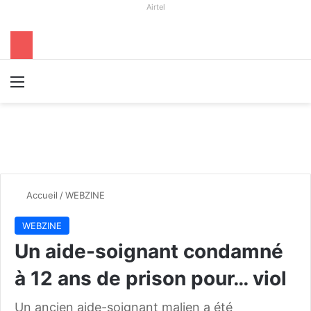
Airtel
Menu
R
Accueil
/
WEBZINE
WEBZINE
Un aide-soignant condamné
à 12 ans de prison pour… viol
Un ancien aide-soignant malien a été