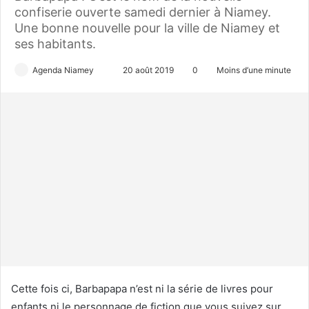
confiserie ouverte samedi dernier à Niamey.
Une bonne nouvelle pour la ville de Niamey et
ses habitants.
Agenda Niamey
E
20 août 2019
0
Moins d’une minute
n
v
o
y
e
r
u
n
c
o
u
r
r
Cette fois ci, Barbapapa n’est ni la série de livres pour
i
enfants ni le personnage de fiction que vous suivez sur