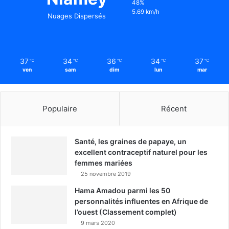
48%
5.69 km/h
Nuages Dispersés
37
34
36
34
37
℃
℃
℃
℃
℃
ven
sam
dim
lun
mar
Populaire
Récent
Santé, les graines de papaye, un
excellent contraceptif naturel pour les
femmes mariées
25 novembre 2019
Hama Amadou parmi les 50
personnalités influentes en Afrique de
l’ouest (Classement complet)
9 mars 2020