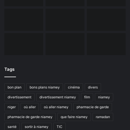
Tags
bon plan
bons plans niamey
cinéma
divers
divertissement
divertissement niamey
film
niamey
niger
où aller
où aller niamey
pharmacie de garde
pharmacie de garde niamey
que faire niamey
ramadan
santé
sortir à niamey
TIC