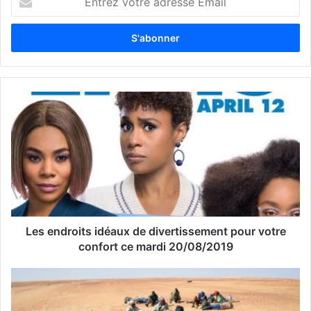
n
t
r
e
z
v
o
t
r
e
a
d
r
e
s
s
Les endroits idéaux de divertissement pour votre
e
confort ce mardi 20/08/2019
E
m
a
i