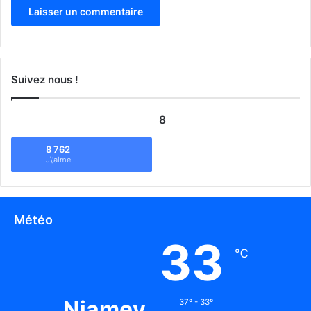
Suivez nous !
8
8 762
J\'aime
Météo
33
℃
Niamey
37º - 33º