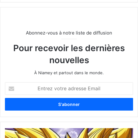
Abonnez-vous à notre liste de diffusion
Pour recevoir les dernières
nouvelles
À Niamey et partout dans le monde.
E
n
t
r
e
z
v
o
t