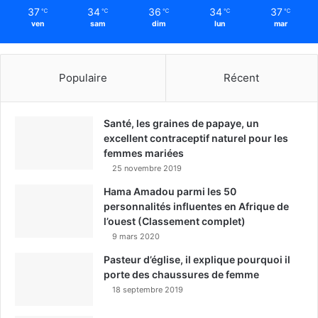
37
34
36
34
37
℃
℃
℃
℃
℃
ven
sam
dim
lun
mar
Populaire
Récent
Santé, les graines de papaye, un
excellent contraceptif naturel pour les
femmes mariées
25 novembre 2019
Hama Amadou parmi les 50
personnalités influentes en Afrique de
l’ouest (Classement complet)
9 mars 2020
Pasteur d’église, il explique pourquoi il
porte des chaussures de femme
18 septembre 2019