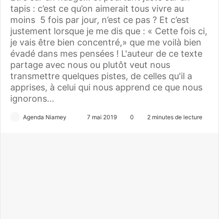
tapis : c’est ce qu’on aimerait tous vivre au
moins 5 fois par jour, n’est ce pas ? Et c’est
justement lorsque je me dis que : « Cette fois ci,
je vais être bien concentré,» que me voilà bien
évadé dans mes pensées ! L'auteur de ce texte
partage avec nous ou plutôt veut nous
transmettre quelques pistes, de celles qu'il a
apprises, à celui qui nous apprend ce que nous
ignorons...
Agenda Niamey
E
7 mai 2019
0
2 minutes de lecture
n
v
o
y
e
r
u
n