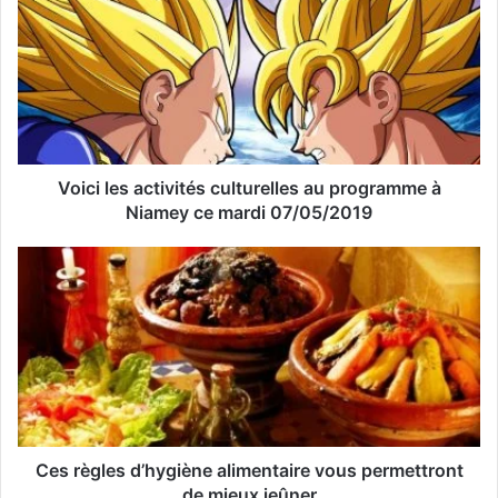
r
e
a
d
r
e
s
s
Voici les activités culturelles au programme à
e
Niamey ce mardi 07/05/2019
E
m
a
i
l
Ces règles d’hygiène alimentaire vous permettront
de mieux jeûner