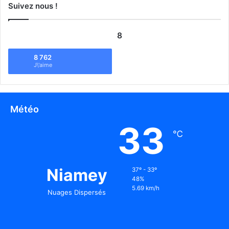
Suivez nous !
8
8 762
J\'aime
Météo
33
℃
Niamey
37º - 33º
48%
5.69 km/h
Nuages Dispersés