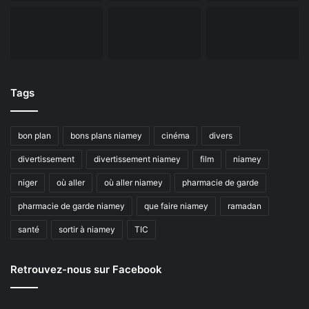
Tags
bon plan
bons plans niamey
cinéma
divers
divertissement
divertissement niamey
film
niamey
niger
où aller
où aller niamey
pharmacie de garde
pharmacie de garde niamey
que faire niamey
ramadan
santé
sortir à niamey
TIC
Retrouvez-nous sur Facebook