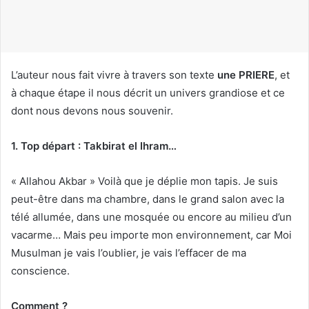
c
o
u
r
r
L’auteur nous fait vivre à travers son texte
une PRIERE
, et
i
à chaque étape il nous décrit un univers grandiose et ce
e
dont nous devons nous souvenir.
l
1. Top départ : Takbirat el Ihram…
« Allahou Akbar » Voilà que je déplie mon tapis. Je suis
peut-être dans ma chambre, dans le grand salon avec la
télé allumée, dans une mosquée ou encore au milieu d’un
vacarme… Mais peu importe mon environnement, car Moi
Musulman je vais l’oublier, je vais l’effacer de ma
conscience.
Comment ?