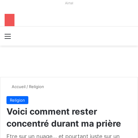
Airtel
Menu
R
Accueil
/
Religion
Religion
Voici comment rester
concentré durant ma prière
Etre sur un nuage... et pourtant juste sur un