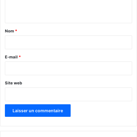
e
n
t
a
Nom
*
i
r
e
E-mail
*
*
Site web