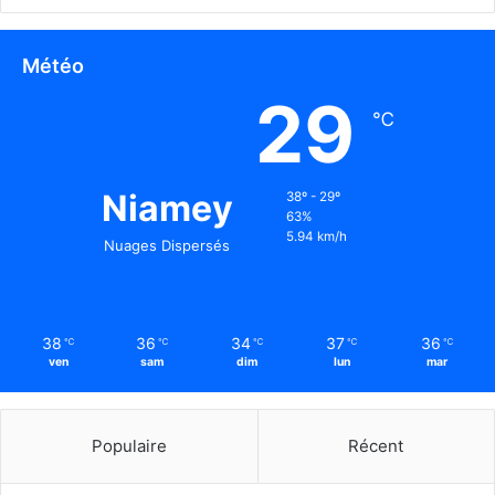
Météo
29
℃
Niamey
38º - 29º
63%
5.94 km/h
Nuages Dispersés
38
36
34
37
36
℃
℃
℃
℃
℃
ven
sam
dim
lun
mar
Populaire
Récent