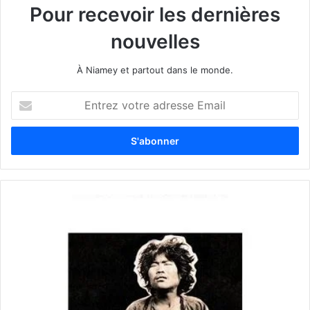
Pour recevoir les dernières
nouvelles
À Niamey et partout dans le monde.
E
n
t
r
e
z
v
o
t
r
e
a
d
r
e