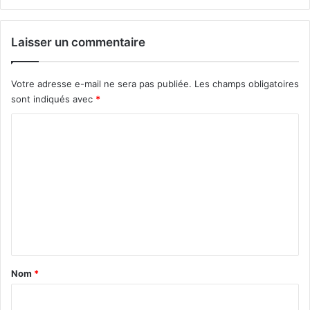
Laisser un commentaire
Votre adresse e-mail ne sera pas publiée.
Les champs obligatoires
sont indiqués avec
*
C
o
m
m
e
n
t
a
Nom
*
i