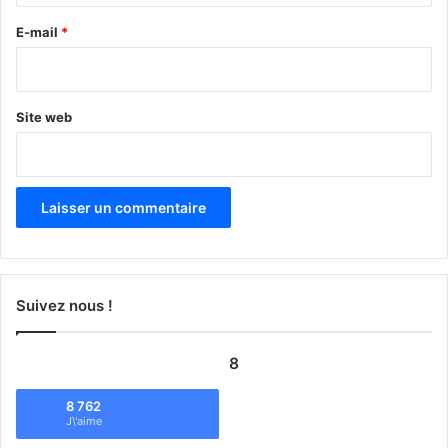
r
e
E-mail
*
*
Site web
Suivez nous !
8
8 762
J\'aime