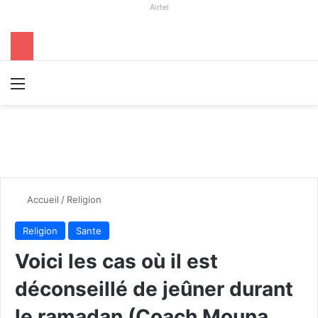
Airtel
Menu
R
Accueil
/
Religion
Religion
Sante
Voici les cas où il est
déconseillé de jeûner durant
le ramadan (Coach Mouna