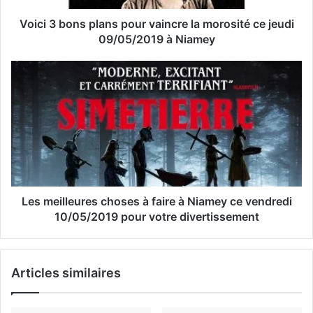
s
s
Voici 3 bons plans pour vaincre la morosité ce jeudi
e
09/05/2019 à Niamey
E
m
a
i
l
Les meilleures choses à faire à Niamey ce vendredi
10/05/2019 pour votre divertissement
Articles similaires