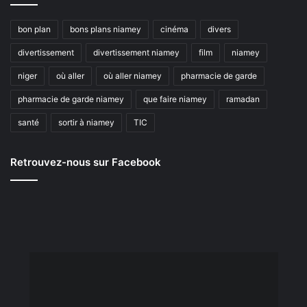
bon plan
bons plans niamey
cinéma
divers
divertissement
divertissement niamey
film
niamey
niger
où aller
où aller niamey
pharmacie de garde
pharmacie de garde niamey
que faire niamey
ramadan
santé
sortir à niamey
TIC
Retrouvez-nous sur Facebook