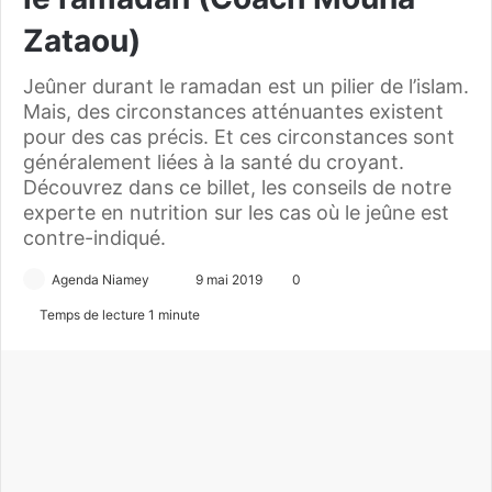
Zataou)
Jeûner durant le ramadan est un pilier de l’islam.
Mais, des circonstances atténuantes existent
pour des cas précis. Et ces circonstances sont
généralement liées à la santé du croyant.
Découvrez dans ce billet, les conseils de notre
experte en nutrition sur les cas où le jeûne est
contre-indiqué.
Agenda Niamey
E
9 mai 2019
0
n
Temps de lecture 1 minute
v
o
y
e
r
u
n