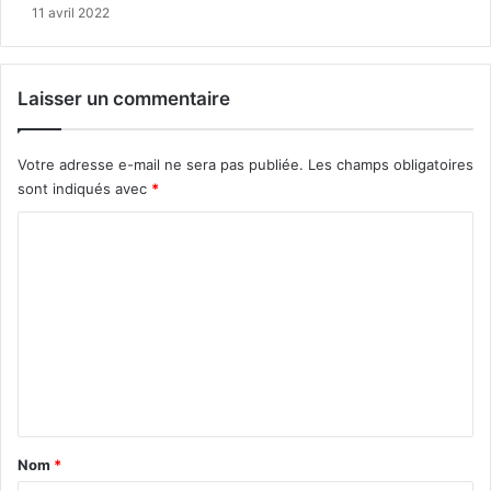
11 avril 2022
Laisser un commentaire
Votre adresse e-mail ne sera pas publiée.
Les champs obligatoires
sont indiqués avec
*
C
o
m
m
e
n
t
a
Nom
*
i