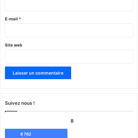
r
e
E-mail
*
*
Site web
Suivez nous !
8
8 762