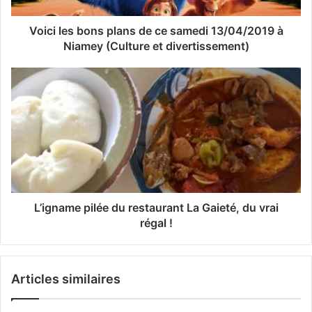
s
s
Voici les bons plans de ce samedi 13/04/2019 à
e
Niamey (Culture et divertissement)
E
m
a
i
l
L’igname pilée du restaurant La Gaieté, du vrai
régal !
Articles similaires