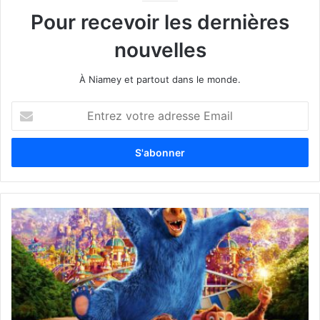
Pour recevoir les dernières
nouvelles
À Niamey et partout dans le monde.
E
n
t
r
e
z
v
o
t
r
e
a
d
r
e