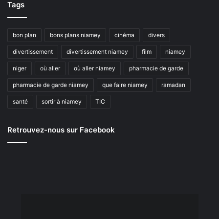
Tags
bon plan
bons plans niamey
cinéma
divers
divertissement
divertissement niamey
film
niamey
niger
où aller
où aller niamey
pharmacie de garde
pharmacie de garde niamey
que faire niamey
ramadan
santé
sortir à niamey
TIC
Retrouvez-nous sur Facebook