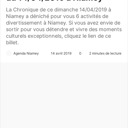
La Chronique de ce dimanche 14/04/2019 à
Niamey a déniché pour vous 6 activités de
divertissement à Niamey. Si vous avez envie de
sortir pour vous détendre et vivre des moments
culturels exceptionnels, cliquez le lien de ce
billet.
Agenda Niamey
E
14 avril 2019
0
2 minutes de lecture
n
v
o
y
e
r
u
n
c
o