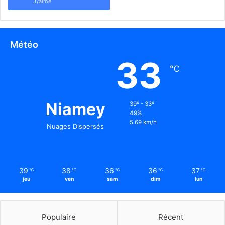
J\'aime
Météo
33
℃
Niamey
39º - 33º
49%
5.69 km/h
Nuages Dispersés
39
38
36
36
37
℃
℃
℃
℃
℃
jeu
ven
sam
dim
lun
Populaire
Récent