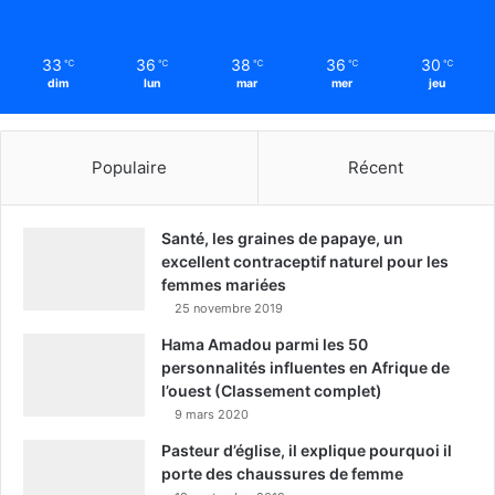
33
36
38
36
30
℃
℃
℃
℃
℃
dim
lun
mar
mer
jeu
Populaire
Récent
Santé, les graines de papaye, un
excellent contraceptif naturel pour les
femmes mariées
25 novembre 2019
Hama Amadou parmi les 50
personnalités influentes en Afrique de
l’ouest (Classement complet)
9 mars 2020
Pasteur d’église, il explique pourquoi il
porte des chaussures de femme