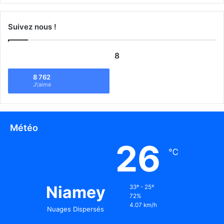
Suivez nous !
8
8 762
J\'aime
Météo
26
℃
Niamey
33º - 25º
72%
4.07 km/h
Nuages Dispersés