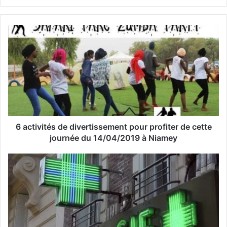
z
v
o
t
r
e
a
d
r
e
s
s
6 activités de divertissement pour profiter de cette
e
journée du 14/04/2019 à Niamey
E
m
a
i
l