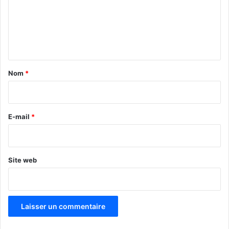
m
e
n
t
a
Nom
*
i
r
e
E-mail
*
*
Site web