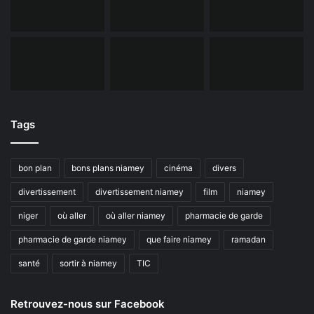
Tags
bon plan
bons plans niamey
cinéma
divers
divertissement
divertissement niamey
film
niamey
niger
où aller
où aller niamey
pharmacie de garde
pharmacie de garde niamey
que faire niamey
ramadan
santé
sortir à niamey
TIC
Retrouvez-nous sur Facebook