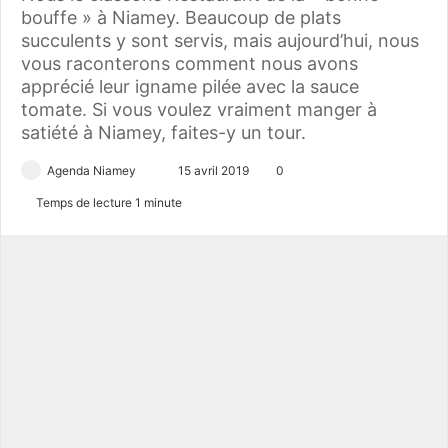
bouffe » à Niamey. Beaucoup de plats
succulents y sont servis, mais aujourd’hui, nous
vous raconterons comment nous avons
apprécié leur igname pilée avec la sauce
tomate. Si vous voulez vraiment manger à
satiété à Niamey, faites-y un tour.
Agenda Niamey
E
15 avril 2019
0
n
Temps de lecture 1 minute
v
o
y
e
r
u
n
c
o
u