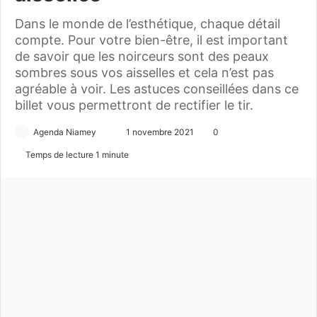
Dans le monde de l’esthétique, chaque détail
compte. Pour votre bien-être, il est important
de savoir que les noirceurs sont des peaux
sombres sous vos aisselles et cela n’est pas
agréable à voir. Les astuces conseillées dans ce
billet vous permettront de rectifier le tir.
Agenda Niamey
E
1 novembre 2021
0
n
Temps de lecture 1 minute
v
o
y
e
r
u
n
c
o