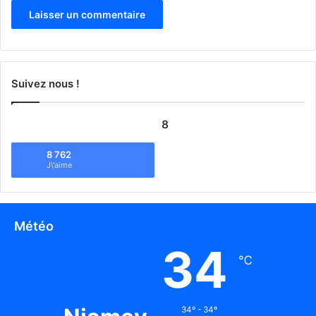
Suivez nous !
8
8 762
J\'aime
Météo
34
℃
34º - 34º