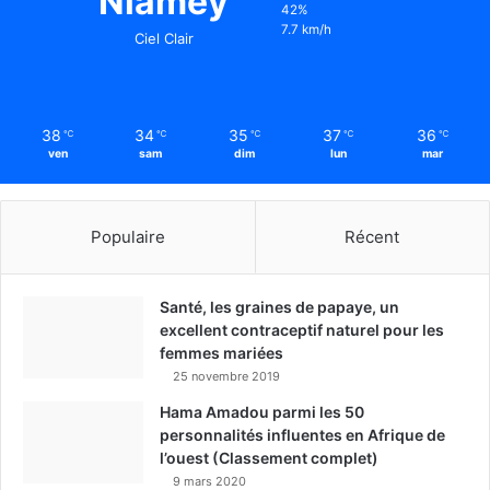
Niamey
42%
7.7 km/h
Ciel Clair
38
34
35
37
36
℃
℃
℃
℃
℃
ven
sam
dim
lun
mar
Populaire
Récent
Santé, les graines de papaye, un
excellent contraceptif naturel pour les
femmes mariées
25 novembre 2019
Hama Amadou parmi les 50
personnalités influentes en Afrique de
l’ouest (Classement complet)
9 mars 2020