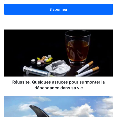
t
r
e
z
v
o
t
r
e
a
d
r
e
s
s
Réussite, Quelques astuces pour surmonter la
e
dépendance dans sa vie
E
m
a
i
l