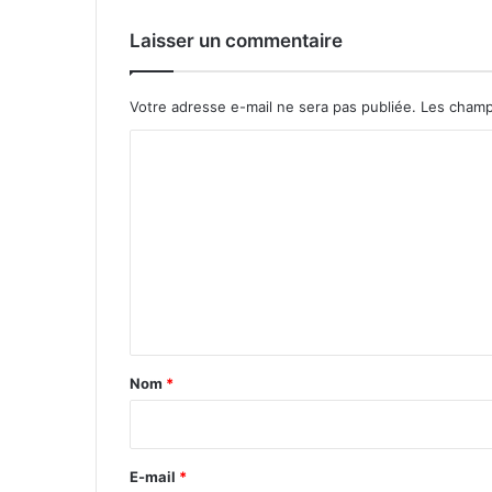
Laisser un commentaire
Votre adresse e-mail ne sera pas publiée.
Les champ
C
o
m
m
e
n
t
a
Nom
*
i
r
e
E-mail
*