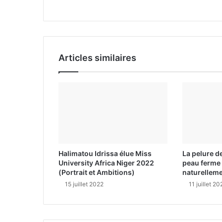
a
i
l
Articles similaires
Halimatou Idrissa élue Miss
La pelure d
University Africa Niger 2022
peau ferme 
(Portrait et Ambitions)
naturelleme
15 juillet 2022
11 juillet 20