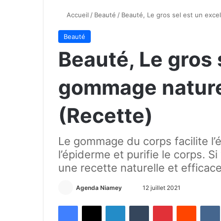
Accueil
/
Beauté
/
Beauté, Le gros sel est un exce
Beauté
Beauté, Le gros 
gommage naturel
(Recette)
Le gommage du corps facilite l’
l’épiderme et purifie le corps. Si
une recette naturelle et effica
Agenda Niamey
E
12 juillet 2021
n
Facebook
X
Linkedin
Tumblr
Pinterest
Reddit
VK
v