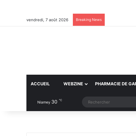
vendredi, 7 août 2026
Breaking News
ACCUEIL
WEBZINE
PHARMACIE DE GA
℃
30
Article Aléatoire
Switch skin
Niamey