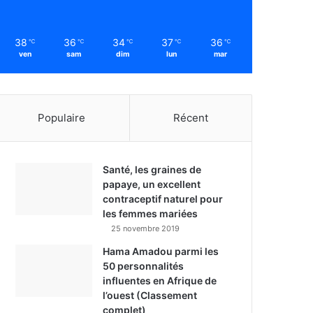
38
36
34
37
36
℃
℃
℃
℃
℃
ven
sam
dim
lun
mar
Populaire
Récent
Santé, les graines de
papaye, un excellent
contraceptif naturel pour
les femmes mariées
25 novembre 2019
Hama Amadou parmi les
50 personnalités
influentes en Afrique de
l’ouest (Classement
complet)