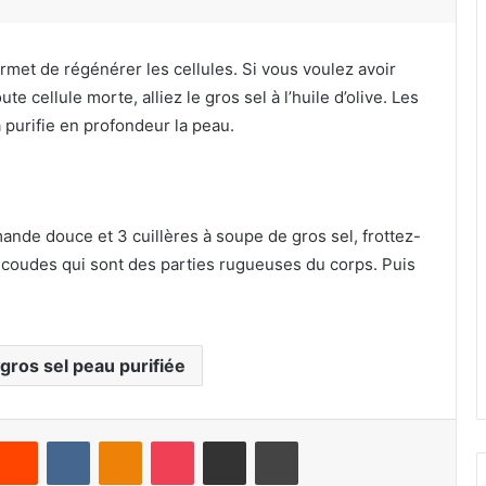
 permet de régénérer les cellules. Si vous voulez avoir
e cellule morte, alliez le gros sel à l’huile d’olive. Les
 purifie en profondeur la peau.
ande douce et 3 cuillères à soupe de gros sel, frottez-
es coudes qui sont des parties rugueuses du corps. Puis
gros sel peau purifiée
Reddit
VKontakte
Odnoklassniki
Pocket
Partager par email
Imprimer