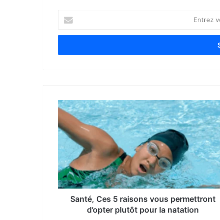
E
n
t
r
e
z
v
o
t
r
e
a
d
r
e
s
s
e
Santé, Ces 5 raisons vous permettront
E
d’opter plutôt pour la natation
m