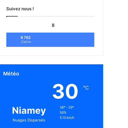
Suivez nous !
8
8 762
J\'aime
Météo
30
℃
Niamey
38º - 29º
58%
5.13 km/h
Nuages Dispersés