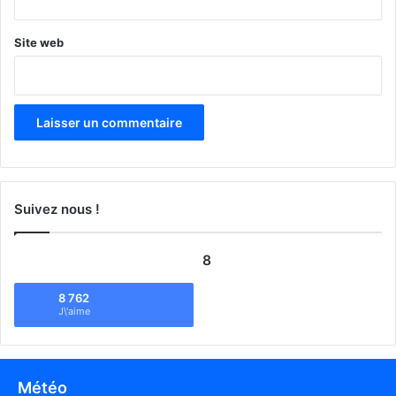
Site web
Suivez nous !
8
8 762
J\'aime
Météo