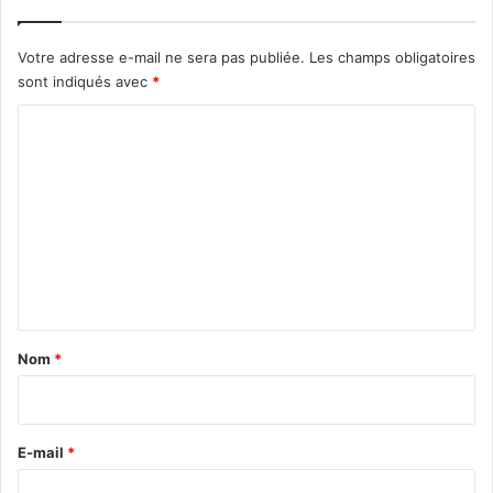
Votre adresse e-mail ne sera pas publiée.
Les champs obligatoires
sont indiqués avec
*
C
o
m
m
e
n
t
a
Nom
*
i
r
e
E-mail
*
*