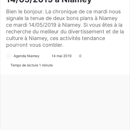
Bien le bonjour. La chronique de ce mardi nous
signale la tenue de deux bons plans à Niamey
ce mardi 14/05/2019 à Niamey. Si vous êtes à la
recherche du meilleur du divertissement et de la
culture à Niamey, ces activités tendance
pourront vous combler.
Agenda Niamey
E
14 mai 2019
0
n
Temps de lecture 1 minute
v
o
y
e
r
u
n
c
o