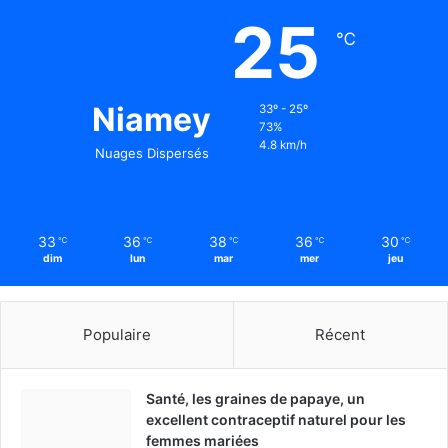
25
℃
Niamey
33º - 25º
73%
4.8 km/h
Nuages Dispersés
33
36
38
36
30
℃
℃
℃
℃
℃
dim
lun
mar
mer
jeu
Populaire
Récent
Santé, les graines de papaye, un
excellent contraceptif naturel pour les
femmes mariées