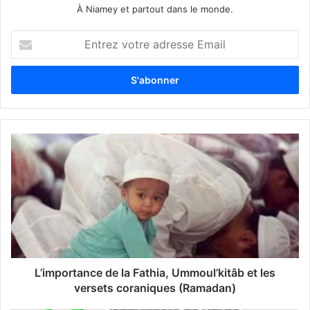
À Niamey et partout dans le monde.
E
n
t
r
e
z
v
o
t
r
e
a
d
r
e
s
s
L’importance de la Fathia, Ummoul’kitâb et les
e
versets coraniques (Ramadan)
E