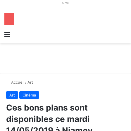
Airtel
Menu
R
Accueil
/
Art
Art
Cinéma
Ces bons plans sont
disponibles ce mardi
14/05/2019 à Niamey