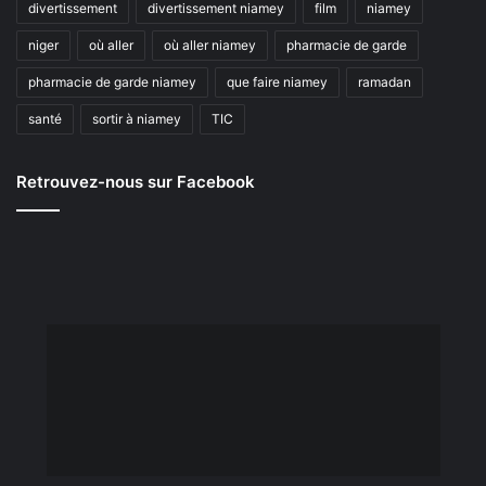
divertissement
divertissement niamey
film
niamey
niger
où aller
où aller niamey
pharmacie de garde
pharmacie de garde niamey
que faire niamey
ramadan
santé
sortir à niamey
TIC
Retrouvez-nous sur Facebook