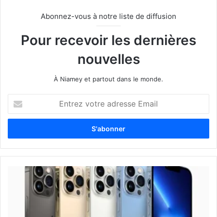
Abonnez-vous à notre liste de diffusion
Pour recevoir les dernières
nouvelles
À Niamey et partout dans le monde.
E
n
t
r
e
z
v
o
t
r
e
a