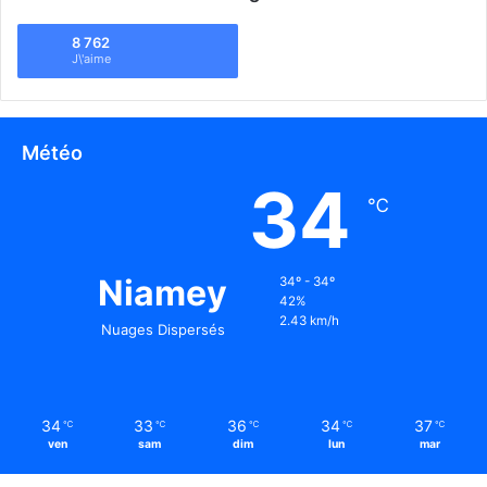
8 762
J\'aime
Météo
34
℃
Niamey
34º - 34º
42%
2.43 km/h
Nuages Dispersés
34
33
36
34
37
℃
℃
℃
℃
℃
ven
sam
dim
lun
mar