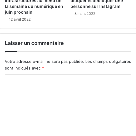
infrastructures au menu de
bloquer et débloquer une
la semaine du numérique en
personne sur Instagram
juin prochain
8 mars 2022
12 avril 2022
Laisser un commentaire
Votre adresse e-mail ne sera pas publiée.
Les champs obligatoires
sont indiqués avec
*
C
o
m
m
e
n
t