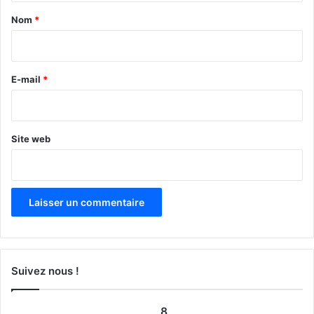
a
Nom
*
i
r
e
E-mail
*
*
Site web
Suivez nous !
8