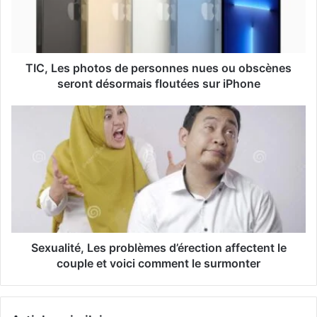
d
r
e
s
s
TIC, Les photos de personnes nues ou obscènes
e
seront désormais floutées sur iPhone
E
m
a
i
l
Sexualité, Les problèmes d’érection affectent le
couple et voici comment le surmonter