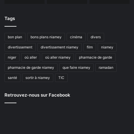
Tags
bon plan
bons plans niamey
cinéma
divers
divertissement
divertissement niamey
film
niamey
niger
où aller
où aller niamey
pharmacie de garde
pharmacie de garde niamey
que faire niamey
ramadan
santé
sortir à niamey
TIC
Retrouvez-nous sur Facebook