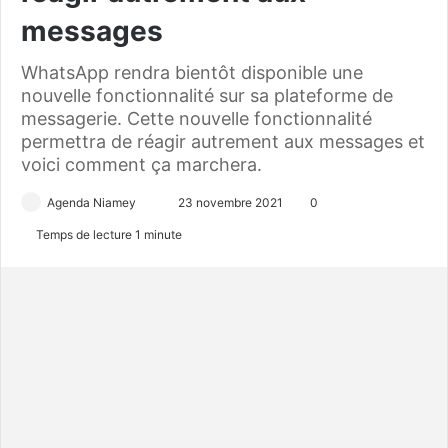
messages
WhatsApp rendra bientôt disponible une
nouvelle fonctionnalité sur sa plateforme de
messagerie. Cette nouvelle fonctionnalité
permettra de réagir autrement aux messages et
voici comment ça marchera.
Agenda Niamey
E
23 novembre 2021
0
n
Temps de lecture 1 minute
v
o
y
e
r
u
n
c
o