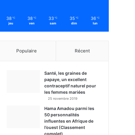
38
38
33
35
36
℃
℃
℃
℃
℃
jeu
ven
sam
dim
lun
Populaire
Récent
Santé, les graines de
papaye, un excellent
contraceptif naturel pour
les femmes mariées
25 novembre 2019
Hama Amadou parmi les
50 personnalités
influentes en Afrique de
l’ouest (Classement
complet)