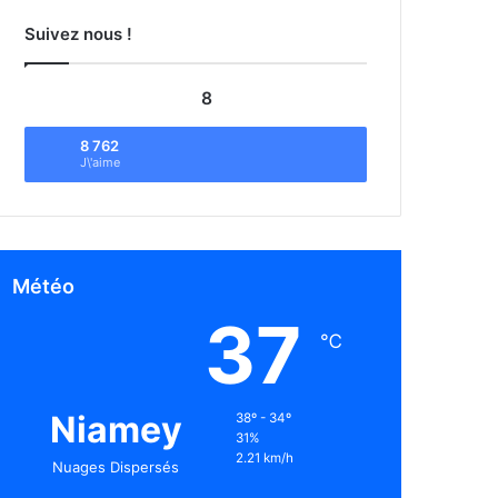
Suivez nous !
8
8 762
J\'aime
Météo
37
℃
Niamey
38º - 34º
31%
2.21 km/h
Nuages Dispersés