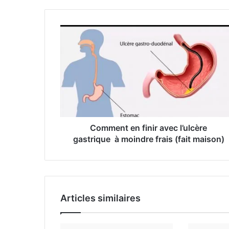
v
o
t
r
e
a
d
r
e
s
s
e
Comment en finir avec l’ulcère
E
gastrique à moindre frais (fait maison)
m
a
i
l
Articles similaires