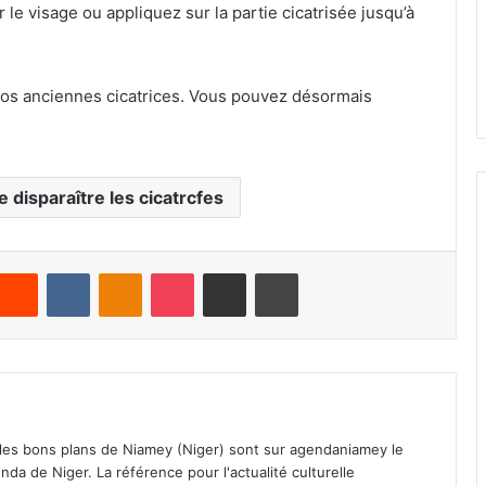
le visage ou appliquez sur la partie cicatrisée jusqu’à
vos anciennes cicatrices. Vous pouvez désormais
re disparaître les cicatrcfes
Reddit
VKontakte
Odnoklassniki
Pocket
Partager par email
Imprimer
 les bons plans de Niamey (Niger) sont sur agendaniamey le
nda de Niger. La référence pour l'actualité culturelle