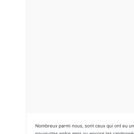
u
n
c
o
u
r
r
i
e
l
Nombreux parmi nous, sont ceux qui ont eu un
poursuites entre amis ou encore les randonnée