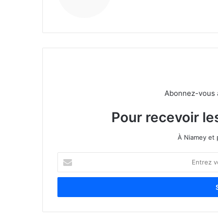
Abonnez-vous à 
Pour recevoir le
À Niamey et 
E
n
t
r
e
z