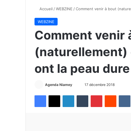
Accueil
/
WEBZINE
/
Comment venir à bout (naturell
WEBZINE
Comment venir 
(naturellement) 
ont la peau dure 
Agenda Niamey
E
17 décembre 2018
n
Facebook
X
Linkedin
Tumblr
Pinterest
Reddit
VK
v
o
y
e
r