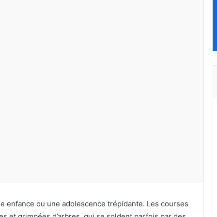
e enfance ou une adolescence trépidante. Les courses
s et grimpées d’arbres, qui se soldent parfois par des