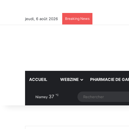
jeudi, 6 août 2026
Breaking News
ACCUEIL
WEBZINE
PHARMACIE DE GA
℃
37
Article Aléatoire
Switch skin
Niamey