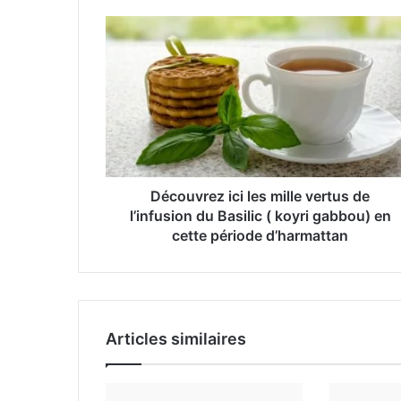
t
r
e
a
d
r
e
s
s
e
Découvrez ici les mille vertus de
E
l’infusion du Basilic ( koyri gabbou) en
m
cette période d’harmattan
a
i
l
Articles similaires