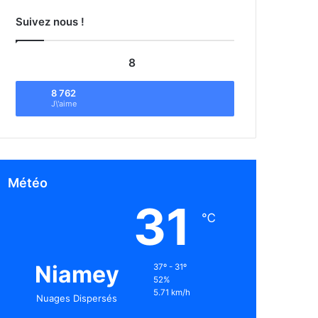
Suivez nous !
8
8 762
J\'aime
Météo
31
℃
Niamey
37º - 31º
52%
5.71 km/h
Nuages Dispersés