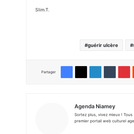
Slim.T.
guérir ulcère
Facebook
X
Linkedin
Tumblr
Pinterest
Partager
Agenda Niamey
Sortez plus, vivez mieux ! Tous
premier portail web culturel age