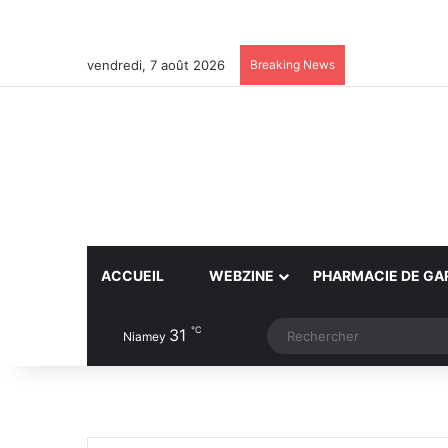
vendredi, 7 août 2026
Breaking News
ACCUEIL
WEBZINE
PHARMACIE DE GA
℃
31
Article Aléatoire
Switch skin
Niamey