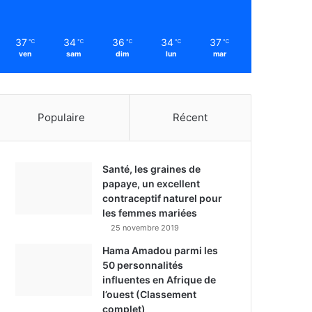
37
34
36
34
37
℃
℃
℃
℃
℃
ven
sam
dim
lun
mar
Populaire
Récent
Santé, les graines de
papaye, un excellent
contraceptif naturel pour
les femmes mariées
25 novembre 2019
Hama Amadou parmi les
50 personnalités
influentes en Afrique de
l’ouest (Classement
complet)