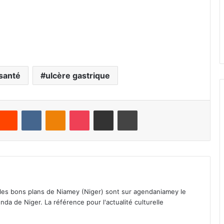
santé
ulcère gastrique
Reddit
VKontakte
Odnoklassniki
Pocket
Partager par email
Imprimer
 les bons plans de Niamey (Niger) sont sur agendaniamey le
nda de Niger. La référence pour l'actualité culturelle