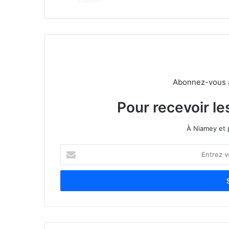
Abonnez-vous à 
Pour recevoir le
À Niamey et 
E
n
t
r
e
z
v
o