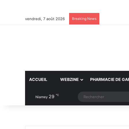
vendredi, 7 août 2026
Breaking News
ACCUEIL
WEBZINE
PHARMACIE DE GA
℃
29
Article Aléatoire
Switch skin
Niamey