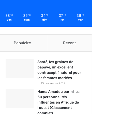
38
36
34
37
36
℃
℃
℃
℃
℃
ven
sam
dim
lun
mar
Populaire
Récent
Santé, les graines de
papaye, un excellent
contraceptif naturel pour
les femmes mariées
25 novembre 2019
Hama Amadou parmi les
50 personnalités
influentes en Afrique de
l’ouest (Classement
complet)