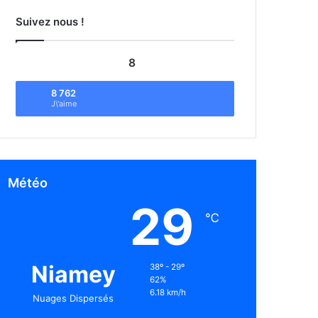
Suivez nous !
8
8 762
J\'aime
Météo
29
℃
Niamey
38º - 29º
62%
6.18 km/h
Nuages Dispersés