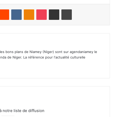
Reddit
VKontakte
Odnoklassniki
Pocket
Partager par email
Imprimer
 les bons plans de Niamey (Niger) sont sur agendaniamey le
nda de Niger. La référence pour l'actualité culturelle
notre liste de diffusion