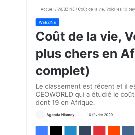
Accueil
/
WEBZINE
/
Coût de la vie, Voici les 10 p
WEBZINE
Coût de la vie, V
plus chers en A
complet)
Le classement est récent et il e
CEOWORLD qui a étudié le coût 
dont 19 en Afrique.
Agenda Niamey
E
10 février 2020
n
Facebook
X
Linkedin
Tumblr
Pinterest
Reddit
VK
v