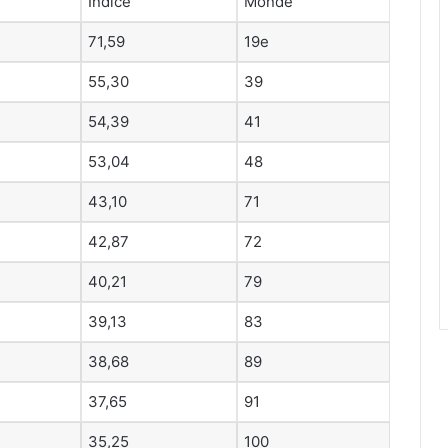
Indice
Monde
71,59
19e
55,30
39
54,39
41
53,04
48
43,10
71
42,87
72
40,21
79
39,13
83
38,68
89
37,65
91
35,25
100