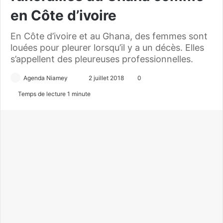
en Côte d’ivoire
En Côte d’ivoire et au Ghana, des femmes sont
louées pour pleurer lorsqu’il y a un décès. Elles
s’appellent des pleureuses professionnelles.
Agenda Niamey
E
2 juillet 2018
0
n
Temps de lecture 1 minute
v
o
y
e
r
u
n
c
o
u
r