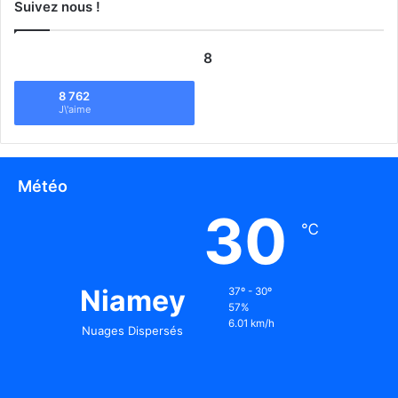
Suivez nous !
8
8 762
J\'aime
Météo
30
℃
Niamey
37º - 30º
57%
6.01 km/h
Nuages Dispersés