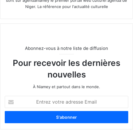
sont sur agendaniamey le premier portail web culturel agenda de
Niger. La référence pour l'actualité culturelle
Abonnez-vous à notre liste de diffusion
Pour recevoir les dernières
nouvelles
À Niamey et partout dans le monde.
E
n
t
r
e
z