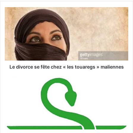
v
o
t
r
e
a
d
r
e
s
s
Le divorce se fête chez « les touaregs » maliennes
e
E
m
a
i
l