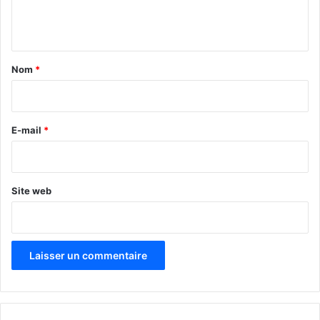
e
n
t
a
Nom
*
i
r
e
E-mail
*
*
Site web