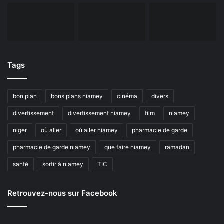
Tags
bon plan
bons plans niamey
cinéma
divers
divertissement
divertissement niamey
film
niamey
niger
où aller
où aller niamey
pharmacie de garde
pharmacie de garde niamey
que faire niamey
ramadan
santé
sortir à niamey
TIC
Retrouvez-nous sur Facebook