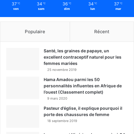
37
34
36
34
37
℃
℃
℃
℃
℃
ven
sam
dim
lun
mar
Populaire
Récent
Santé, les graines de papaye, un
excellent contraceptif naturel pour les
femmes mariées
25 novembre 2019
Hama Amadou parmi les 50
personnalités influentes en Afrique de
l’ouest (Classement complet)
9 mars 2020
Pasteur d’église, il explique pourquoi il
porte des chaussures de femme
18 septembre 2019