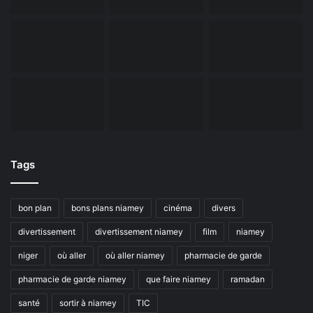
Tags
bon plan
bons plans niamey
cinéma
divers
divertissement
divertissement niamey
film
niamey
niger
où aller
où aller niamey
pharmacie de garde
pharmacie de garde niamey
que faire niamey
ramadan
santé
sortir à niamey
TIC