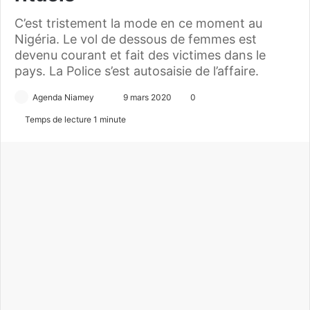
C’est tristement la mode en ce moment au
Nigéria. Le vol de dessous de femmes est
devenu courant et fait des victimes dans le
pays. La Police s’est autosaisie de l’affaire.
Agenda Niamey
E
9 mars 2020
0
n
Temps de lecture 1 minute
v
o
y
e
r
u
n
c
o
u
r