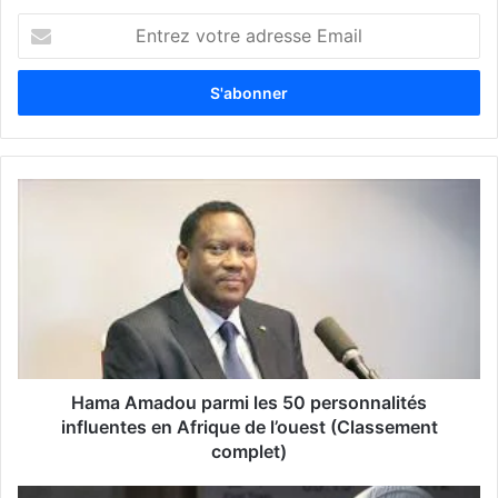
E
n
t
r
e
z
v
o
t
r
e
a
d
r
e
s
s
Hama Amadou parmi les 50 personnalités
e
influentes en Afrique de l’ouest (Classement
E
complet)
m
a