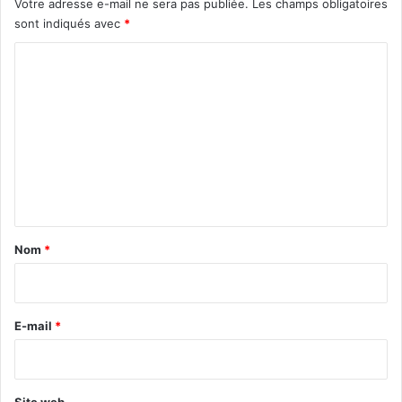
Votre adresse e-mail ne sera pas publiée.
Les champs obligatoires
sont indiqués avec
*
C
o
m
m
e
n
t
a
Nom
*
i
r
e
E-mail
*
*
Site web