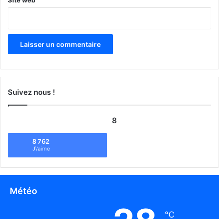
Suivez nous !
8
8 762
J\'aime
Météo
℃