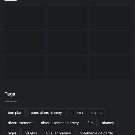
Tags
bon plan
bons plans niamey
cinéma
divers
divertissement
divertissement niamey
film
niamey
niger
où aller
où aller niamey
pharmacie de garde