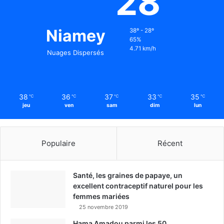
28
Niamey
38º - 28º
65%
4.71 km/h
Nuages Dispersés
38
36
37
33
35
℃
℃
℃
℃
℃
jeu
ven
sam
dim
lun
Populaire
Récent
Santé, les graines de papaye, un
excellent contraceptif naturel pour les
femmes mariées
25 novembre 2019
Hama Amadou parmi les 50