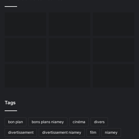
Tags
bon plan
bons plans niamey
cinéma
divers
divertissement
divertissement niamey
film
niamey