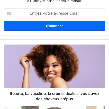
À Niamey et partout dans le monde.
E
n
t
r
e
z
v
o
t
r
e
a
d
r
e
s
s
Beauté, La vaseline, la crème idéale si vous avez
e
des cheveux crépus
E
m