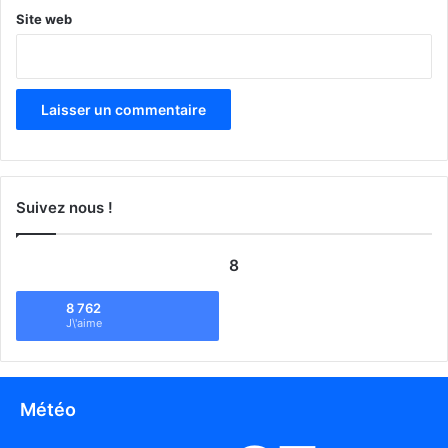
Site web
Suivez nous !
8
8 762
J\'aime
Météo