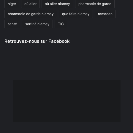
niger
où aller
où aller niamey
pharmacie de garde
pharmacie de garde niamey
que faire niamey
ramadan
santé
sortir à niamey
TIC
Retrouvez-nous sur Facebook