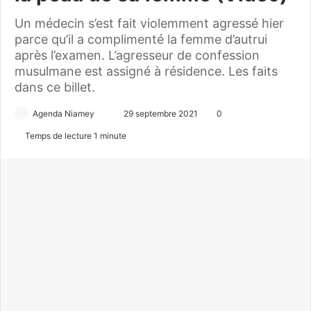
Un médecin s’est fait violemment agressé hier
parce qu’il a complimenté la femme d’autrui
après l’examen. L’agresseur de confession
musulmane est assigné à résidence. Les faits
dans ce billet.
Agenda Niamey
E
29 septembre 2021
0
n
Temps de lecture 1 minute
v
o
y
e
r
u
n
c
o
u