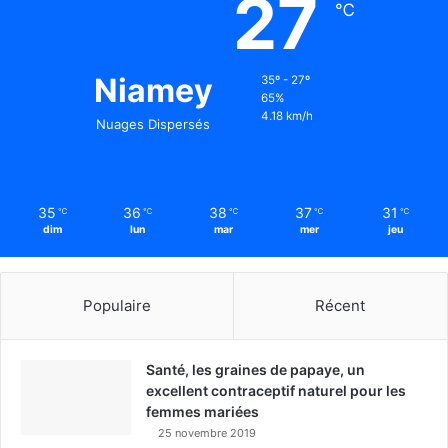
27
℃
Niamey
35º - 27º
65%
4.18 km/h
Nuages Dispersés
35
36
38
37
31
℃
℃
℃
℃
℃
dim
lun
mar
mer
jeu
Populaire
Récent
Santé, les graines de papaye, un
excellent contraceptif naturel pour les
femmes mariées
25 novembre 2019