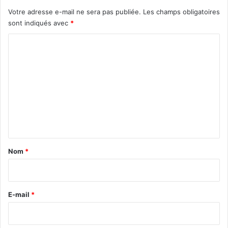
Votre adresse e-mail ne sera pas publiée.
Les champs obligatoires
sont indiqués avec
*
C
o
m
m
e
n
t
a
Nom
*
i
r
e
E-mail
*
*