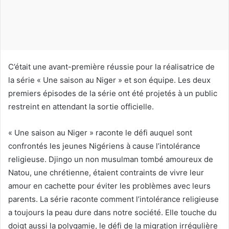
n
c
o
u
r
r
C’était une avant-première réussie pour la réalisatrice de
i
la série « Une saison au Niger » et son équipe. Les deux
e
premiers épisodes de la série ont été projetés à un public
l
restreint en attendant la sortie officielle.
« Une saison au Niger » raconte le défi auquel sont
confrontés les jeunes Nigériens à cause l’intolérance
religieuse. Djingo un non musulman tombé amoureux de
Natou, une chrétienne, étaient contraints de vivre leur
amour en cachette pour éviter les problèmes avec leurs
parents. La série raconte comment l’intolérance religieuse
a toujours la peau dure dans notre société. Elle touche du
doigt aussi la polygamie, le défi de la migration irrégulière