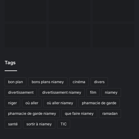
Tags
bon plan
bons plans niamey
cinéma
divers
divertissement
divertissement niamey
film
niamey
niger
où aller
où aller niamey
pharmacie de garde
pharmacie de garde niamey
que faire niamey
ramadan
santé
sortir à niamey
TIC