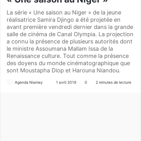
La série « Une saison au Niger » de la jeune
réalisatrice Samira Djingo a été projetée en
avant première vendredi dernier dans la grande
salle de cinéma de Canal Olympia. La projection
a connu la présence de plusieurs autorités dont
le ministre Assoumana Mallam Issa de la
Renaissance culture. Tout comme la présence
des doyens du monde cinématographique que
sont Moustapha Diop et Harouna Niandou.
Agenda Niamey
E
1 avril 2019
0
2 minutes de lecture
n
v
o
y
e
r
u