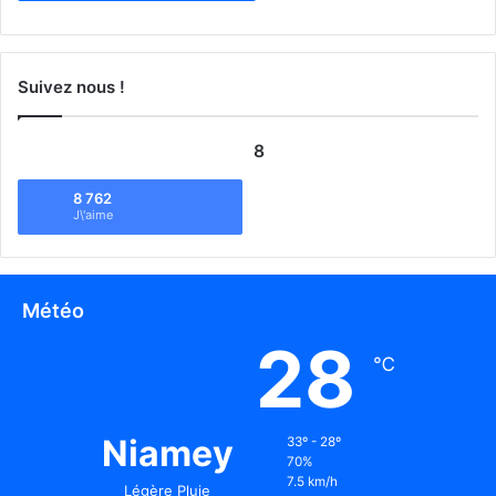
Suivez nous !
8
8 762
J\'aime
Météo
28
℃
Niamey
33º - 28º
70%
7.5 km/h
Légère Pluie