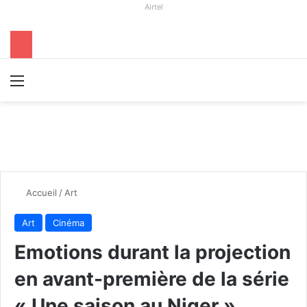
Airtel
Menu
R
Accueil
/
Art
Art
Cinéma
Emotions durant la projection
en avant-première de la série
« Une saison au Niger »