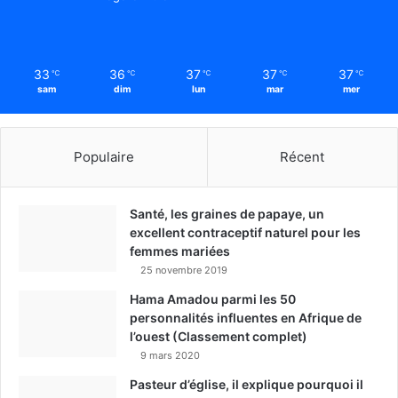
33
36
37
37
37
℃
℃
℃
℃
℃
sam
dim
lun
mar
mer
Populaire
Récent
Santé, les graines de papaye, un
excellent contraceptif naturel pour les
femmes mariées
25 novembre 2019
Hama Amadou parmi les 50
personnalités influentes en Afrique de
l’ouest (Classement complet)
9 mars 2020
Pasteur d’église, il explique pourquoi il