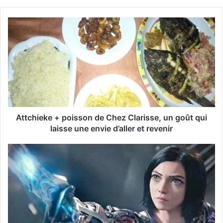
z
v
o
t
r
e
a
d
r
e
s
s
Attchieke + poisson de Chez Clarisse, un goût qui
e
laisse une envie d’aller et revenir
E
m
a
i
l