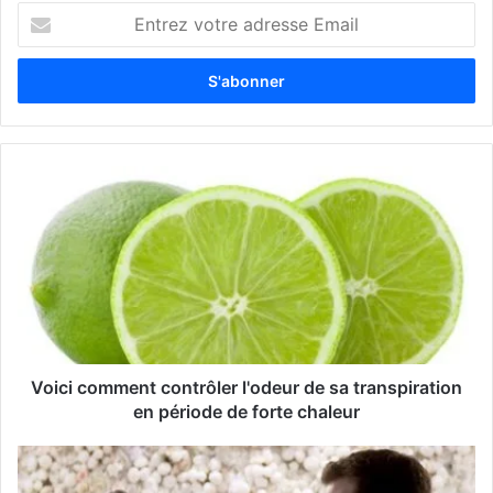
E
n
t
r
e
z
v
o
t
r
e
a
d
r
e
s
s
Voici comment contrôler l'odeur de sa transpiration
e
en période de forte chaleur
E
m
a