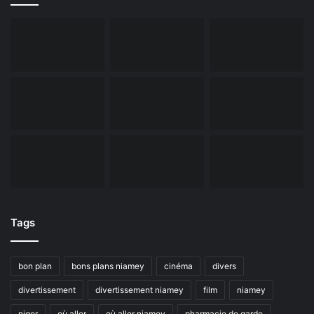
Tags
bon plan
bons plans niamey
cinéma
divers
divertissement
divertissement niamey
film
niamey
niger
où aller
où aller niamey
pharmacie de garde