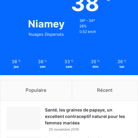
38
Niamey
38º - 34º
28%
0.52 km/h
Nuages Dispersés
38
38
33
35
36
℃
℃
℃
℃
℃
jeu
ven
sam
dim
lun
Populaire
Récent
Santé, les graines de papaye, un
excellent contraceptif naturel pour les
femmes mariées
25 novembre 2019