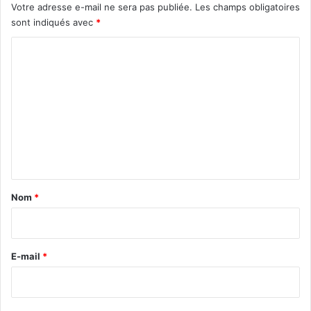
Votre adresse e-mail ne sera pas publiée.
Les champs obligatoires
sont indiqués avec
*
C
o
m
m
e
n
t
a
Nom
*
i
r
e
E-mail
*
*