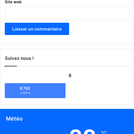
Site web
Suivez nous !
8
8 762
J\'aime
Météo
℃