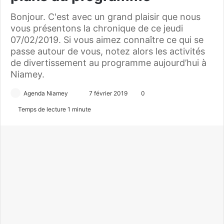
Bonjour. C'est avec un grand plaisir que nous
vous présentons la chronique de ce jeudi
07/02/2019. Si vous aimez connaître ce qui se
passe autour de vous, notez alors les activités
de divertissement au programme aujourd’hui à
Niamey.
Agenda Niamey
E
7 février 2019
0
n
Temps de lecture 1 minute
v
o
y
e
r
u
n
c
o