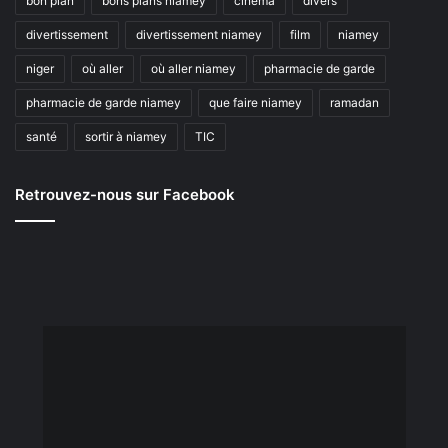
bon plan
bons plans niamey
cinéma
divers
divertissement
divertissement niamey
film
niamey
niger
où aller
où aller niamey
pharmacie de garde
pharmacie de garde niamey
que faire niamey
ramadan
santé
sortir à niamey
TIC
Retrouvez-nous sur Facebook