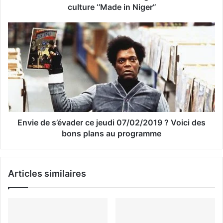
e
culture ‘’Made in Niger’’
E
m
a
i
l
Envie de s’évader ce jeudi 07/02/2019 ? Voici des
bons plans au programme
Articles similaires