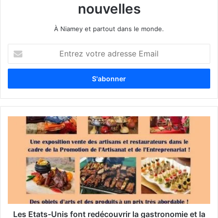
nouvelles
À Niamey et partout dans le monde.
E
n
t
r
e
z
v
o
t
r
e
a
d
r
e
s
s
Les Etats-Unis font redécouvrir la gastronomie et la