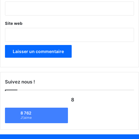
*
Site web
Suivez nous !
8
8 762
J\'aime