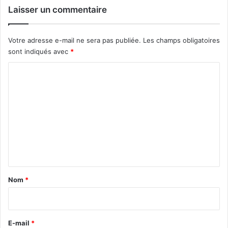
Laisser un commentaire
Votre adresse e-mail ne sera pas publiée.
Les champs obligatoires
sont indiqués avec
*
C
o
m
m
e
n
t
a
Nom
*
i
r
e
E-mail
*