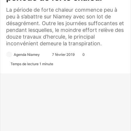
La période de forte chaleur commence peu à
peu à s’abattre sur Niamey avec son lot de
désagrément. Outre les journées suffocantes et
pendant lesquelles, le moindre effort relève des
douze travaux d’hercule, le principal
inconvénient demeure la transpiration.
Agenda Niamey
E
7 février 2019
0
n
Temps de lecture 1 minute
v
o
y
e
r
u
n
c
o