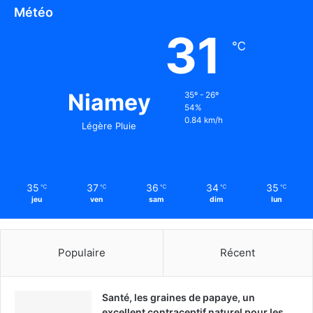
Météo
31
℃
Niamey
35º - 26º
54%
0.84 km/h
Légère Pluie
35
37
36
34
35
℃
℃
℃
℃
℃
jeu
ven
sam
dim
lun
Populaire
Récent
Santé, les graines de papaye, un
excellent contraceptif naturel pour les