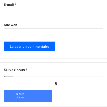
e
E-mail
*
*
Site web
Suivez nous !
8
8 762
J\'aime