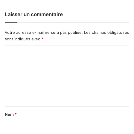
Laisser un commentaire
Votre adresse e-mail ne sera pas publiée.
Les champs obligatoires
sont indiqués avec
*
C
o
m
m
e
n
t
a
Nom
*
i
r