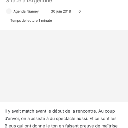
3 face à l’Argentine.
Agenda Niamey
E
30 juin 2018
0
n
Temps de lecture 1 minute
v
o
y
e
r
u
n
c
o
u
r
r
i
Il y avait match avant le début de la rencontre. Au coup
e
d’envoi, on a assisté à du spectacle aussi. Et ce sont les
l
Bleus qui ont donné le ton en faisant preuve de maîtrise