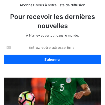
Abonnez-vous à notre liste de diffusion
Pour recevoir les dernières
nouvelles
À Niamey et partout dans le monde.
E
n
t
r
e
z
v
o
t
r
e
a
d