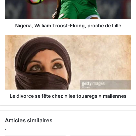
r
e
s
s
Nigeria, William Troost-Ekong, proche de Lille
e
E
m
a
i
l
Le divorce se fête chez « les touaregs » maliennes
Articles similaires