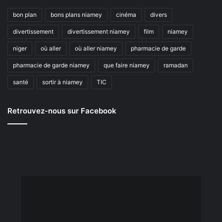
bon plan
bons plans niamey
cinéma
divers
divertissement
divertissement niamey
film
niamey
niger
où aller
où aller niamey
pharmacie de garde
pharmacie de garde niamey
que faire niamey
ramadan
santé
sortir à niamey
TIC
Retrouvez-nous sur Facebook