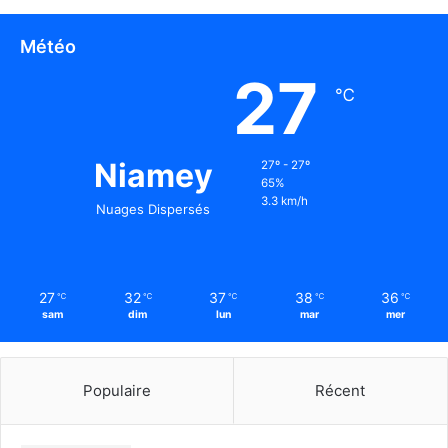
Météo
27
℃
Niamey
27º - 27º
65%
3.3 km/h
Nuages Dispersés
27
32
37
38
36
℃
℃
℃
℃
℃
sam
dim
lun
mar
mer
Populaire
Récent