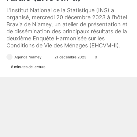
L’Institut National de la Statistique (INS) a
organisé, mercredi 20 décembre 2023 à l’hôtel
Bravia de Niamey, un atelier de présentation et
de dissémination des principaux résultats de la
deuxième Enquête Harmonisée sur les
Conditions de Vie des Ménages (EHCVM-II).
Agenda Niamey
E
21 décembre 2023
0
n
8 minutes de lecture
v
o
y
e
r
u
n
c
o