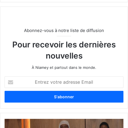
Abonnez-vous à notre liste de diffusion
Pour recevoir les dernières
nouvelles
À Niamey et partout dans le monde.
E
n
t
r
e
z
v
o
t