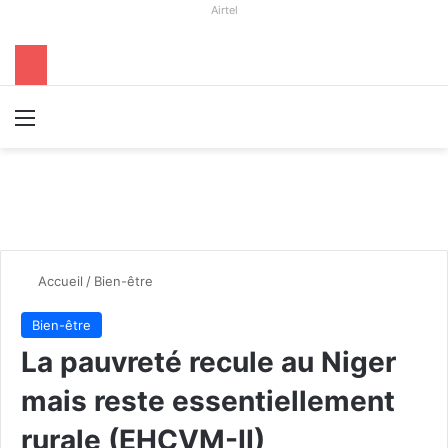
Airtel
Menu
R
Accueil
/
Bien-être
Bien-être
La pauvreté recule au Niger
mais reste essentiellement
rurale (EHCVM-II)