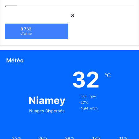
8
8 762
J\'aime
Météo
32
℃
Niamey
35º - 32º
47%
4.94 km/h
Nuages Dispersés
35
36
38
37
31
℃
℃
℃
℃
℃