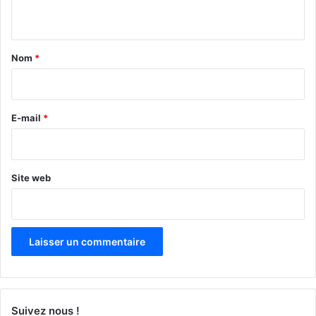
n
t
a
Nom
*
i
r
e
E-mail
*
*
Site web
Suivez nous !