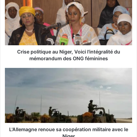
r
e
a
d
r
e
s
s
Crise politique au Niger, Voici l'intégralité du
e
mémorandum des ONG féminines
E
m
a
i
l
L'Allemagne renoue sa coopération militaire avec le
Niger