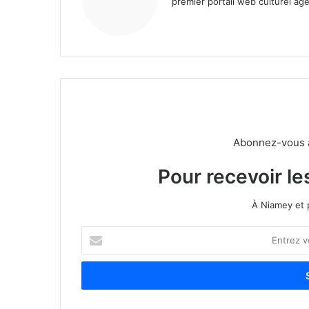
premier portail web culturel age
Abonnez-vous à 
Pour recevoir le
À Niamey et 
E
n
t
r
e
z