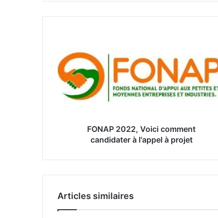
v
o
t
r
e
a
d
r
e
s
s
e
FONAP 2022, Voici comment
E
candidater à l'appel à projet
m
a
i
l
Articles similaires