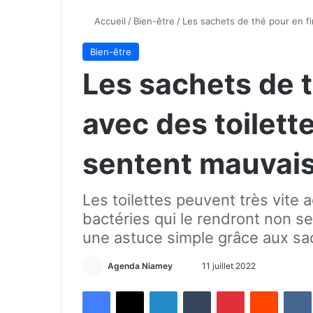
Accueil
/
Bien-être
/
Les sachets de thé pour en fi
Bien-être
Les sachets de t
avec des toilette
sentent mauvai
Les toilettes peuvent très vite
bactéries qui le rendront non s
une astuce simple grâce aux sac
Agenda Niamey
E
11 juillet 2022
n
Facebook
X
Linkedin
Tumblr
Pinterest
Reddit
VK
v