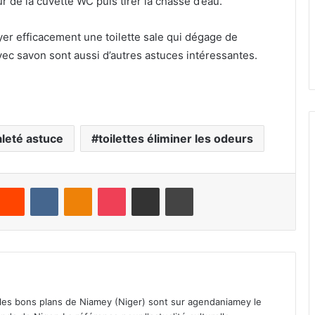
ur de la cuvette WC puis tirer la chasse d’eau.
yer efficacement une toilette sale qui dégage de
avec savon sont aussi d’autres astuces intéressantes.
saleté astuce
toilettes éliminer les odeurs
Reddit
VKontakte
Odnoklassniki
Pocket
Partager par email
Imprimer
 les bons plans de Niamey (Niger) sont sur agendaniamey le