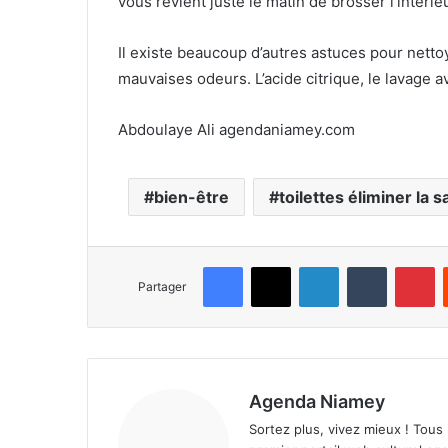
vous revient juste le matin de brosser l’intérie
Il existe beaucoup d’autres astuces pour netto
mauvaises odeurs. L’acide citrique, le lavage 
Abdoulaye Ali agendaniamey.com
bien-être
toilettes éliminer la 
Facebook
X
Linkedin
Tumblr
Pinterest
Partager
Agenda Niamey
Sortez plus, vivez mieux ! Tous