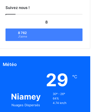
Suivez nous !
8
8 762
J\'aime
Météo
29
℃
Niamey
30º - 26º
64%
4.74 km/h
Nuages Dispersés