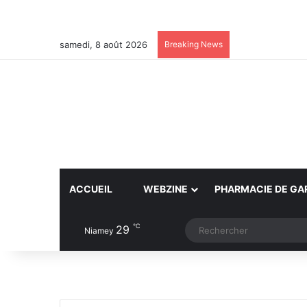
samedi, 8 août 2026
Breaking News
ACCUEIL
WEBZINE
PHARMACIE DE GA
℃
29
Article Aléatoire
Switch skin
Niamey