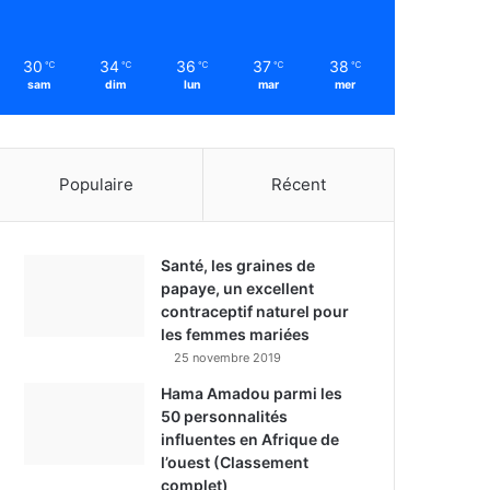
30
34
36
37
38
℃
℃
℃
℃
℃
sam
dim
lun
mar
mer
Populaire
Récent
Santé, les graines de
papaye, un excellent
contraceptif naturel pour
les femmes mariées
25 novembre 2019
Hama Amadou parmi les
50 personnalités
influentes en Afrique de
l’ouest (Classement
complet)