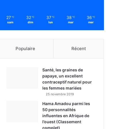
27
32
37
38
36
℃
℃
℃
℃
℃
sam
dim
lun
mar
mer
Populaire
Récent
Santé, les graines de
papaye, un excellent
contraceptif naturel pour
les femmes mariées
25 novembre 2019
Hama Amadou parmi les
50 personnalités
influentes en Afrique de
l’ouest (Classement
complet)