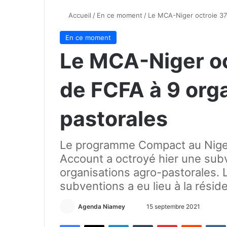
Accueil
/
En ce moment
/
Le MCA-Niger octroie 375
En ce moment
Le MCA-Niger oc
de FCFA à 9 org
pastorales
Le programme Compact au Niger 
Account a octroyé hier une sub
organisations agro-pastorales.
subventions a eu lieu à la rés
Agenda Niamey
E
15 septembre 2021
n
Facebook
X
Linkedin
Tumblr
Pinterest
Reddit
VK