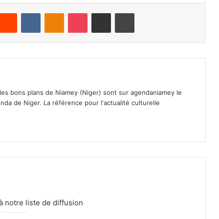
Reddit
VKontakte
Odnoklassniki
Pocket
Partager par email
Imprimer
 les bons plans de Niamey (Niger) sont sur agendaniamey le
nda de Niger. La référence pour l'actualité culturelle
notre liste de diffusion