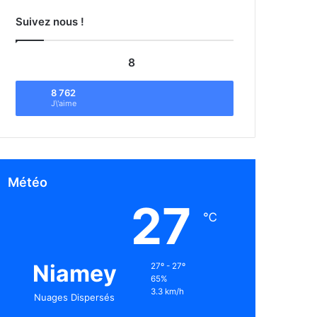
Suivez nous !
8
8 762
J\'aime
Météo
27
℃
Niamey
27º - 27º
65%
3.3 km/h
Nuages Dispersés