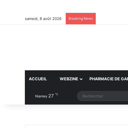
samedi, 8 août 2026
Breaking News
ACCUEIL
WEBZINE
PHARMACIE DE GA
℃
27
Article Aléatoire
Switch skin
Niamey