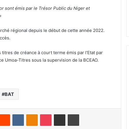
r sont émis par le Trésor Public du Niger et
»
marché régional depuis le début de cette année 2022.
ccès.
titres de créance à court terme émis par l’Etat par
ence Umoa-Titres sous la supervision de la BCEAO.
BAT
Reddit
VKontakte
Odnoklassniki
Pocket
Partager par email
Imprimer