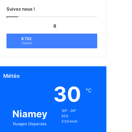
Suivez nous !
8
8 762
J\'aime
Météo
30
℃
Niamey
30º - 26º
62%
5.03 km/h
Nuages Dispersés