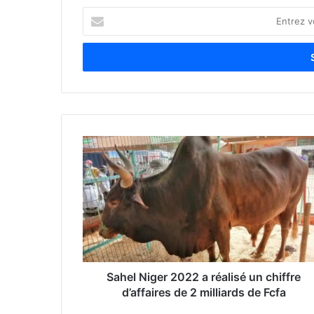
E
n
t
r
e
z
v
o
t
r
e
a
d
r
e
s
s
e
Sahel Niger 2022 a réalisé un chiffre
E
d’affaires de 2 milliards de Fcfa
m
a