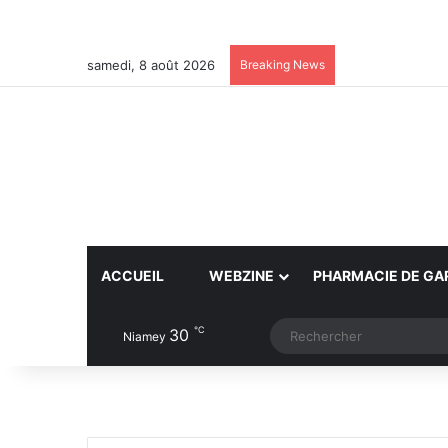
samedi, 8 août 2026
Breaking News
ACCUEIL
WEBZINE
PHARMACIE DE GA
℃
30
Article Aléatoire
Switch skin
Niamey