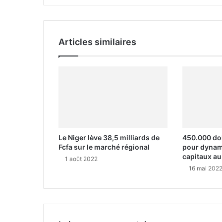
i
l
Articles similaires
Le Niger lève 38,5 milliards de
450.000 dol
Fcfa sur le marché régional
pour dynam
capitaux au
1 août 2022
16 mai 202