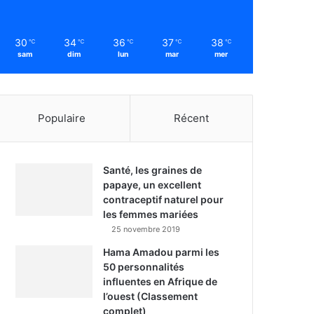
30
34
36
37
38
℃
℃
℃
℃
℃
sam
dim
lun
mar
mer
Populaire
Récent
Santé, les graines de
papaye, un excellent
contraceptif naturel pour
les femmes mariées
25 novembre 2019
Hama Amadou parmi les
50 personnalités
influentes en Afrique de
l’ouest (Classement
complet)