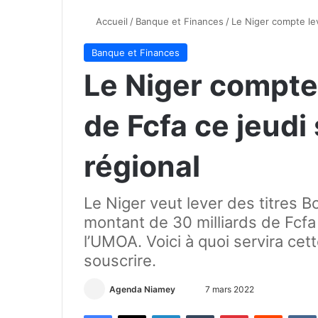
Accueil
/
Banque et Finances
/
Le Niger compte lev
Banque et Finances
Le Niger compte 
de Fcfa ce jeudi
régional
Le Niger veut lever des titres B
montant de 30 milliards de Fcfa
l’UMOA. Voici à quoi servira ce
souscrire.
Agenda Niamey
E
7 mars 2022
n
Facebook
X
Linkedin
Tumblr
Pinterest
Reddit
VK