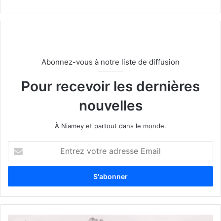
Abonnez-vous à notre liste de diffusion
Pour recevoir les dernières
nouvelles
À Niamey et partout dans le monde.
E
n
t
r
e
z
v
o