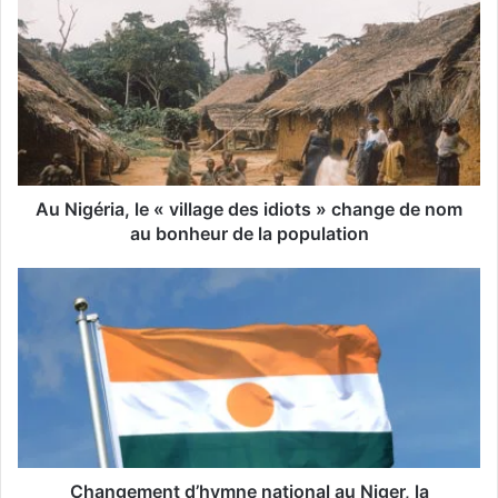
t
r
e
a
d
r
e
s
s
Au Nigéria, le « village des idiots » change de nom
e
au bonheur de la population
E
m
a
i
l
Changement d’hymne national au Niger, la