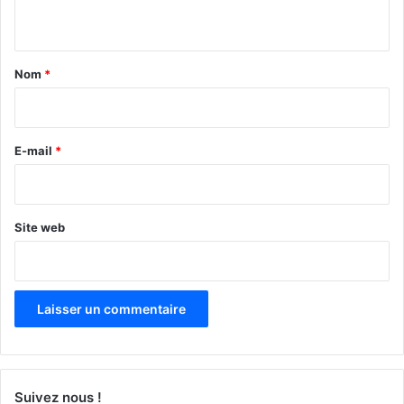
n
t
a
Nom
*
i
r
e
E-mail
*
*
Site web
Suivez nous !