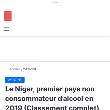
Airtel
Menu
R
Accueil
/
WEBZINE
WEBZINE
Le Niger, premier pays non
consommateur d’alcool en
2019 (Classement complet)