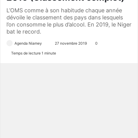
L’OMS comme à son habitude chaque année
dévoile le classement des pays dans lesquels
l’on consomme le plus d’alcool. En 2019, le Niger
bat le record.
Agenda Niamey
E
27 novembre 2019
0
n
Temps de lecture 1 minute
v
o
y
e
r
u
n
c
o
u
r