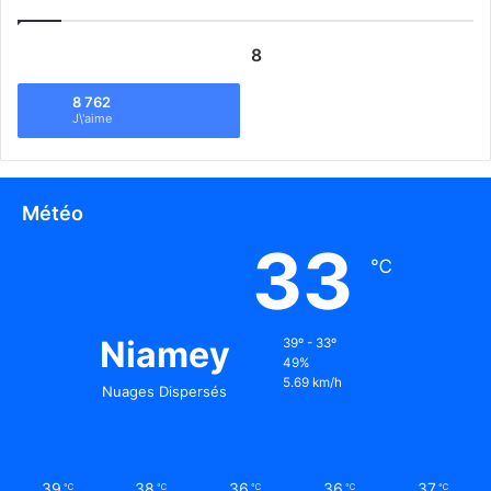
8
8 762
J\'aime
Météo
33
℃
Niamey
39º - 33º
49%
5.69 km/h
Nuages Dispersés
39
38
36
36
37
℃
℃
℃
℃
℃