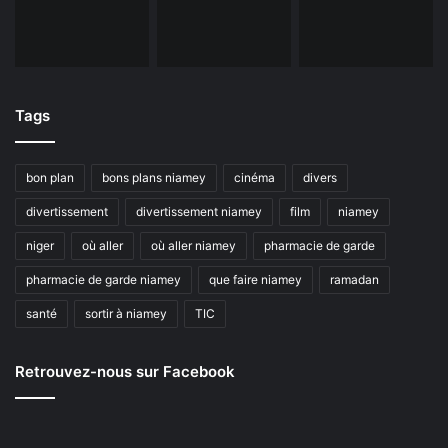
Tags
bon plan
bons plans niamey
cinéma
divers
divertissement
divertissement niamey
film
niamey
niger
où aller
où aller niamey
pharmacie de garde
pharmacie de garde niamey
que faire niamey
ramadan
santé
sortir à niamey
TIC
Retrouvez-nous sur Facebook