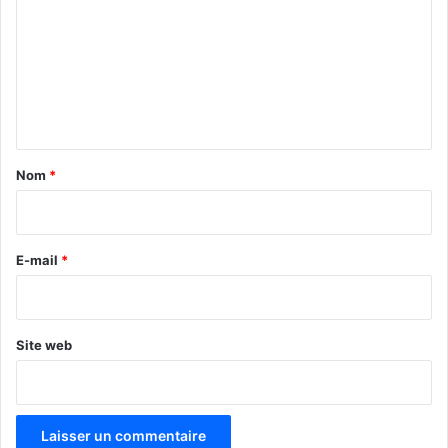
m
m
e
n
t
a
Nom
*
i
r
e
E-mail
*
*
Site web