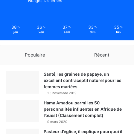
Nuages Dispersés
38
36
37
33
35
℃
℃
℃
℃
℃
jeu
ven
sam
dim
lun
Populaire
Récent
Santé, les graines de papaye, un
excellent contraceptif naturel pour les
femmes mariées
25 novembre 2019
Hama Amadou parmi les 50
personnalités influentes en Afrique de
l’ouest (Classement complet)
9 mars 2020
Pasteur d’église, il explique pourquoi il