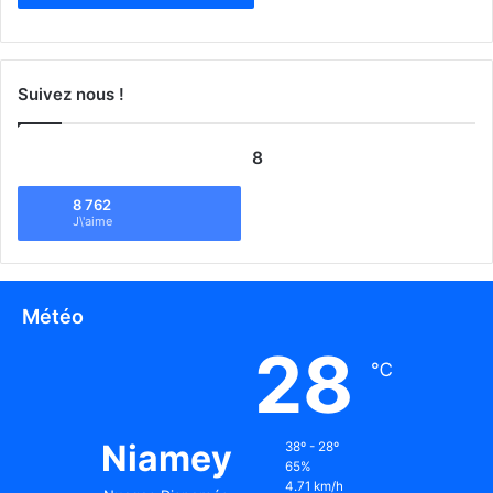
Suivez nous !
8
8 762
J\'aime
Météo
28
℃
Niamey
38º - 28º
65%
4.71 km/h