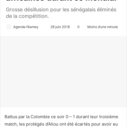
Grosse désillusion pour les sénégalais éliminés
de la compétition.
Agenda Niamey
E
28 juin 2018
0
Moins d’une minute
n
v
o
y
e
r
u
n
c
o
u
r
r
Battus par la Colombie ce soir 0 – 1 durant leur troisième
i
match, les protégés d’Aliou ont été écartés pour avoir eu