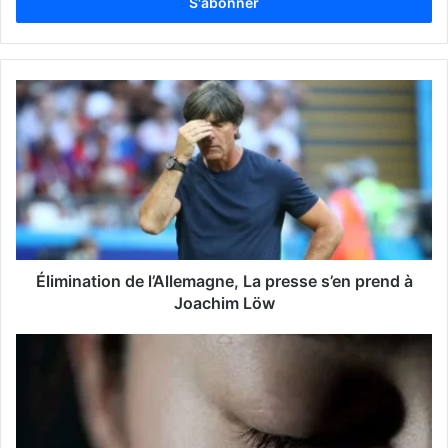
r
e
z
v
o
t
r
e
a
d
r
e
s
s
Élimination de l’Allemagne, La presse s’en prend à
e
Joachim Löw
E
m
a
i
l