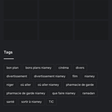
Tags
bon plan
bons plans niamey
cinéma
divers
divertissement
divertissement niamey
film
niamey
niger
où aller
où aller niamey
pharmacie de garde
pharmacie de garde niamey
que faire niamey
ramadan
santé
sortir à niamey
TIC