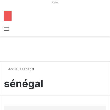
Airtel
Menu
R
Accueil
/
sénégal
sénégal