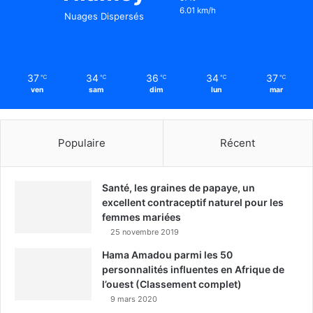
6.01 km/h
Nuages Dispersés
37
34
36
34
37
℃
℃
℃
℃
℃
ven
sam
dim
lun
mar
Populaire
Récent
Santé, les graines de papaye, un
excellent contraceptif naturel pour les
femmes mariées
25 novembre 2019
Hama Amadou parmi les 50
personnalités influentes en Afrique de
l’ouest (Classement complet)
9 mars 2020