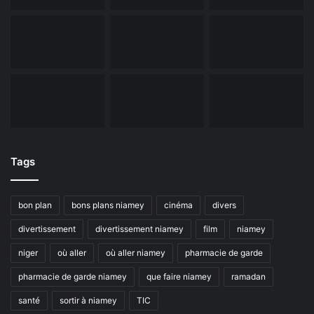
Tags
bon plan
bons plans niamey
cinéma
divers
divertissement
divertissement niamey
film
niamey
niger
où aller
où aller niamey
pharmacie de garde
pharmacie de garde niamey
que faire niamey
ramadan
santé
sortir à niamey
TIC