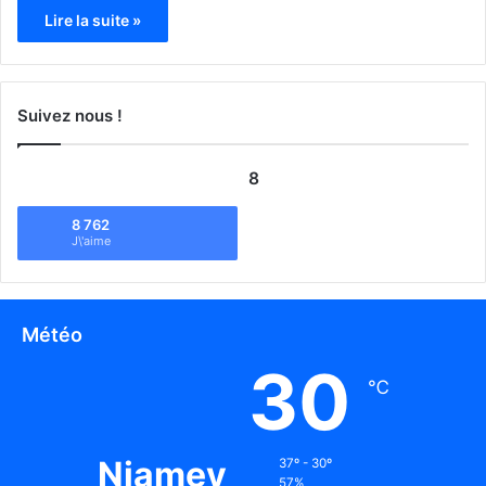
Lire la suite »
Suivez nous !
8
8 762
J\'aime
Météo
30
℃
Niamey
37º - 30º
57%