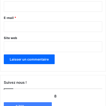
i
r
e
E-mail
*
*
Site web
Suivez nous !
8