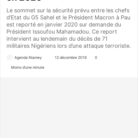
Le sommet sur la sécurité prévu entre les chefs
d’Etat du G5 Sahel et le Président Macron à Pau
est reporté en janvier 2020 sur demande du
Président Issoufou Mahamadou. Ce report
intervient au lendemain du décès de 71
militaires Nigériens lors d’une attaque terroriste.
Agenda Niamey
E
12 décembre 2019
0
n
Moins d’une minute
v
o
y
e
r
u
n
c
o