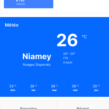
8 762
J\'aime
Météo
26
℃
Niamey
33º - 25º
71%
4 km/h
Nuages Dispersés
33
36
38
36
30
℃
℃
℃
℃
℃
dim
lun
mar
mer
jeu
Populaire
Récent