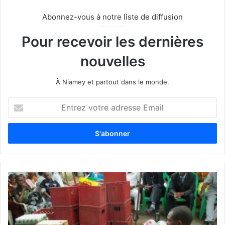
Abonnez-vous à notre liste de diffusion
Pour recevoir les dernières
nouvelles
À Niamey et partout dans le monde.
E
n
t
r
e
z
v
o
t
r
e
a