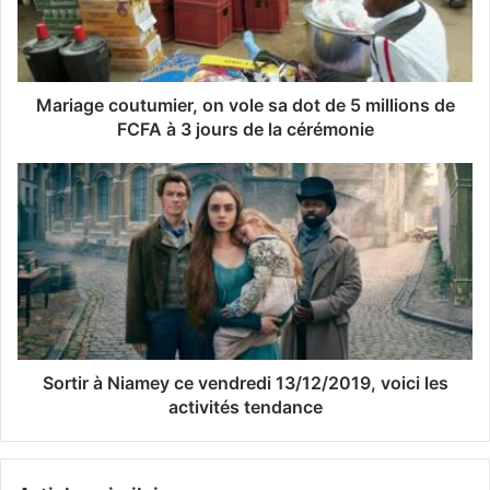
d
r
e
s
s
Mariage coutumier, on vole sa dot de 5 millions de
e
FCFA à 3 jours de la cérémonie
E
m
a
i
l
Sortir à Niamey ce vendredi 13/12/2019, voici les
activités tendance