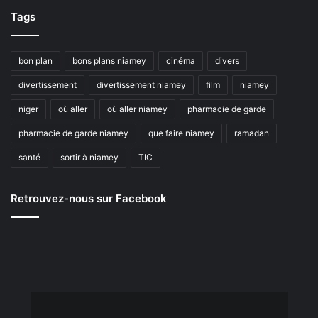
Tags
bon plan
bons plans niamey
cinéma
divers
divertissement
divertissement niamey
film
niamey
niger
où aller
où aller niamey
pharmacie de garde
pharmacie de garde niamey
que faire niamey
ramadan
santé
sortir à niamey
TIC
Retrouvez-nous sur Facebook