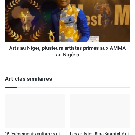
i
l
Arts au Niger, plusieurs artistes primés aux AMMA
au Nigéria
Articles similaires
15 événements culturels et
Les artistes Biba Kountché et