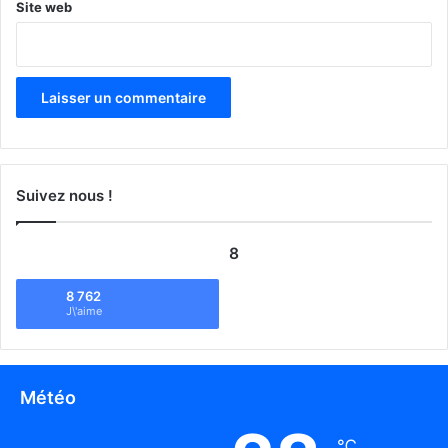
Site web
Suivez nous !
8
8 762
J\'aime
Météo
℃