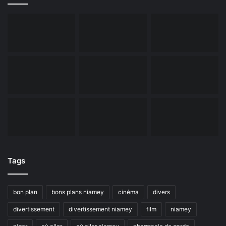
Tags
bon plan
bons plans niamey
cinéma
divers
divertissement
divertissement niamey
film
niamey