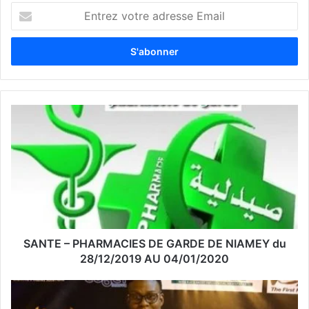
E
n
t
r
e
z
v
o
t
r
e
a
d
r
e
s
s
SANTE – PHARMACIES DE GARDE DE NIAMEY du
e
28/12/2019 AU 04/01/2020
E
m
a