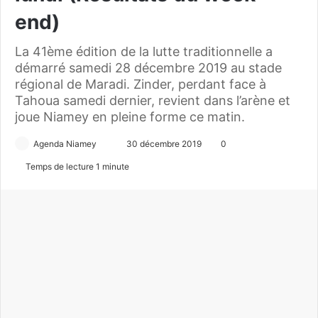
end)
La 41ème édition de la lutte traditionnelle a
démarré samedi 28 décembre 2019 au stade
régional de Maradi. Zinder, perdant face à
Tahoua samedi dernier, revient dans l’arène et
joue Niamey en pleine forme ce matin.
Agenda Niamey
E
30 décembre 2019
0
n
Temps de lecture 1 minute
v
o
y
e
r
u
n
c
o