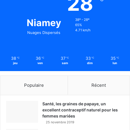
28
Niamey
38º - 28º
65%
4.71 km/h
Nuages Dispersés
38
36
37
33
35
℃
℃
℃
℃
℃
jeu
ven
sam
dim
lun
Populaire
Récent
Santé, les graines de papaye, un
excellent contraceptif naturel pour les
femmes mariées
25 novembre 2019