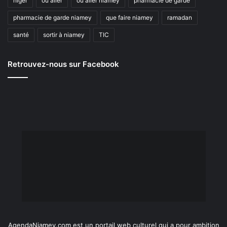
niger
où aller
où aller niamey
pharmacie de garde
pharmacie de garde niamey
que faire niamey
ramadan
santé
sortir à niamey
TIC
Retrouvez-nous sur Facebook
AgendaNiamey.com est un portail web culturel qui a pour ambition