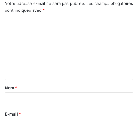
Votre adresse e-mail ne sera pas publiée.
Les champs obligatoires
sont indiqués avec
*
C
o
m
m
e
n
t
a
Nom
*
i
r
e
E-mail
*
*