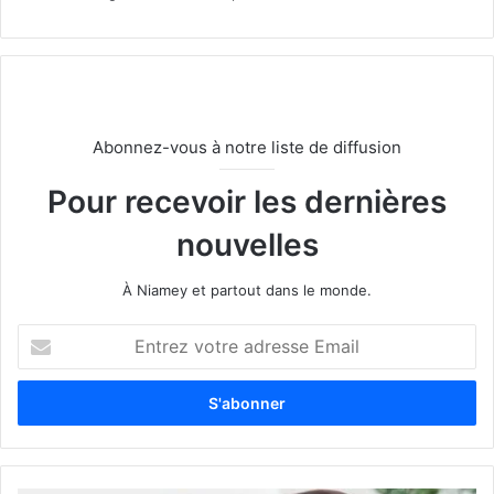
Abonnez-vous à notre liste de diffusion
Pour recevoir les dernières
nouvelles
À Niamey et partout dans le monde.
E
n
t
r
e
z
v