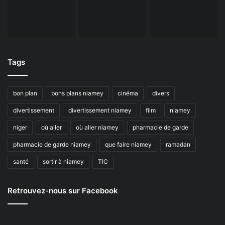
Tags
bon plan
bons plans niamey
cinéma
divers
divertissement
divertissement niamey
film
niamey
niger
où aller
où aller niamey
pharmacie de garde
pharmacie de garde niamey
que faire niamey
ramadan
santé
sortir à niamey
TIC
Retrouvez-nous sur Facebook