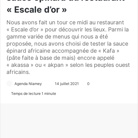
« Escale d’or »
Nous avons fait un tour ce midi au restaurant
« Escale d’or » pour découvrir les lieux. Parmi la
gamme variée de menus qui nous a été
proposée, nous avons choisi de tester la sauce
épinard africaine accompagnée de « Kafa »
(pâte faite à base de mais) encore appelé
« akassa » ou « akpan » selon les peuples ouest
africains.
Agenda Niamey
E
14 juillet 2021
0
n
Temps de lecture 1 minute
v
o
y
e
r
u