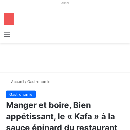
Airtel
Menu
R
Accueil
/
Gastronomie
Gastronomie
Manger et boire, Bien
appétissant, le « Kafa » à la
sauce épinard du restaurant