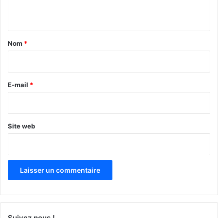
n
t
a
Nom
*
i
r
e
E-mail
*
*
Site web
Suivez nous !