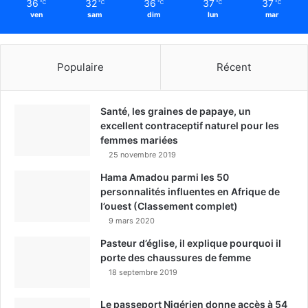
36
32
36
37
37
℃
℃
℃
℃
℃
ven
sam
dim
lun
mar
Populaire
Récent
Santé, les graines de papaye, un
excellent contraceptif naturel pour les
femmes mariées
25 novembre 2019
Hama Amadou parmi les 50
personnalités influentes en Afrique de
l’ouest (Classement complet)
9 mars 2020
Pasteur d’église, il explique pourquoi il
porte des chaussures de femme
18 septembre 2019
Le passeport Nigérien donne accès à 54