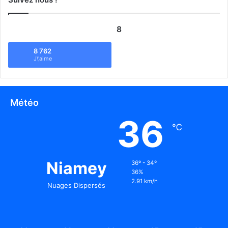
8
8 762
J\'aime
Météo
36
℃
Niamey
36º - 34º
36%
2.91 km/h
Nuages Dispersés