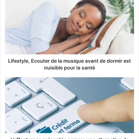
o
t
r
e
a
d
r
e
s
s
Lifestyle, Ecouter de la musique avant de dormir est
e
nuisible pour la santé
E
m
a
i
l