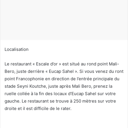
n
c
o
u
r
r
i
Localisation
e
l
Le restaurant « Escale d’or » est situé au rond point Mali-
Bero, juste derrière « Eucap Sahel ». Si vous venez du ront
point Francophonie en direction de l’entrée principale du
stade Seyni Koutche, juste après Mali Bero, prenez la
ruelle collée à la fin des locaux d’Eucap Sahel sur votre
gauche. Le restaurant se trouve à 250 mètres sur votre
droite et il est difficile de le rater.