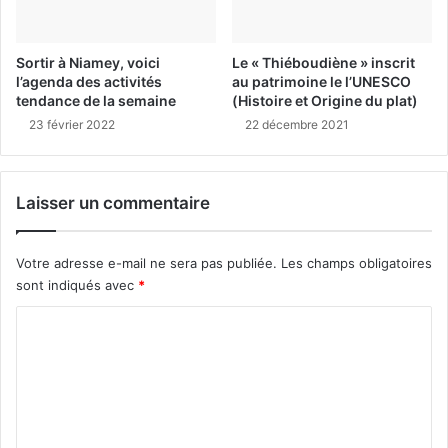
Sortir à Niamey, voici
Le « Thiéboudiène » inscrit
l’agenda des activités
au patrimoine le l’UNESCO
tendance de la semaine
(Histoire et Origine du plat)
23 février 2022
22 décembre 2021
Laisser un commentaire
Votre adresse e-mail ne sera pas publiée.
Les champs obligatoires
sont indiqués avec
*
C
o
m
m
e