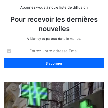
Abonnez-vous à notre liste de diffusion
Pour recevoir les dernières
nouvelles
À Niamey et partout dans le monde.
E
n
t
r
e
z
v
o
t
r
e
a