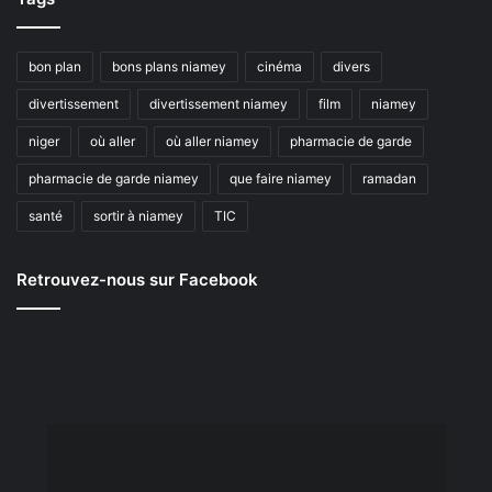
bon plan
bons plans niamey
cinéma
divers
divertissement
divertissement niamey
film
niamey
niger
où aller
où aller niamey
pharmacie de garde
pharmacie de garde niamey
que faire niamey
ramadan
santé
sortir à niamey
TIC
Retrouvez-nous sur Facebook