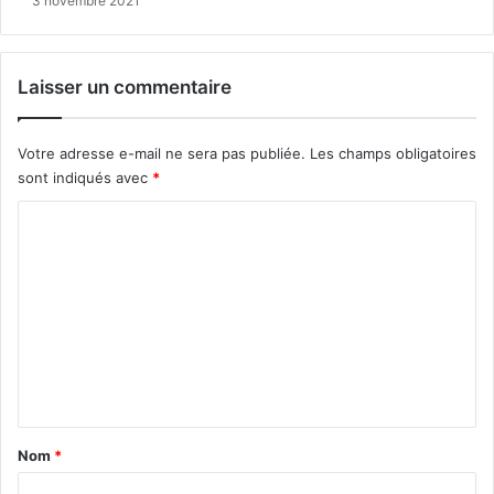
3 novembre 2021
Laisser un commentaire
Votre adresse e-mail ne sera pas publiée.
Les champs obligatoires
sont indiqués avec
*
C
o
m
m
e
n
t
a
Nom
*
i