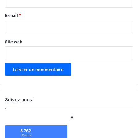
r
e
E-mail
*
*
Site web
Suivez nous !
8
8 762
J\'aime