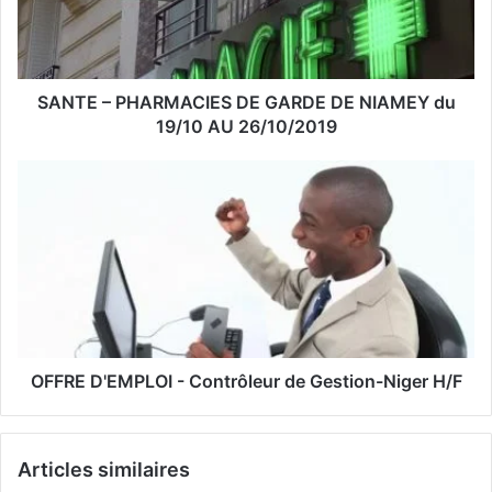
d
r
e
s
s
SANTE – PHARMACIES DE GARDE DE NIAMEY du
e
19/10 AU 26/10/2019
E
m
a
i
l
OFFRE D'EMPLOI - Contrôleur de Gestion-Niger H/F
Articles similaires