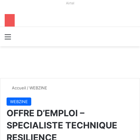
Airtel
Menu
R
Accueil
/
WEBZINE
WEBZINE
OFFRE D’EMPLOI –
SPECIALISTE TECHNIQUE
RESILIENCE