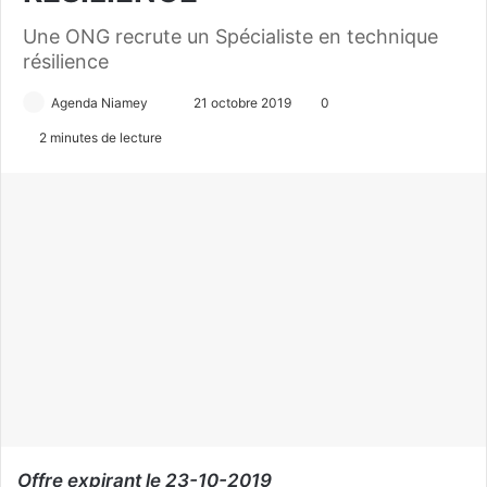
Une ONG recrute un Spécialiste en technique
résilience
Agenda Niamey
E
21 octobre 2019
0
n
2 minutes de lecture
v
o
y
e
r
u
n
c
o
u
r
r
i
Offre expirant le 23-10-2019