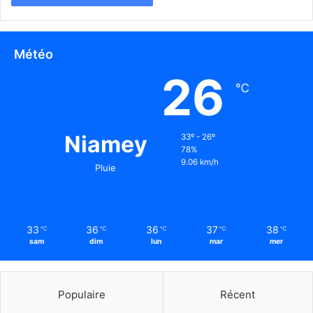
Météo
26
℃
Niamey
33º - 26º
78%
9.06 km/h
Pluie
33
36
36
37
38
℃
℃
℃
℃
℃
sam
dim
lun
mar
mer
Populaire
Récent