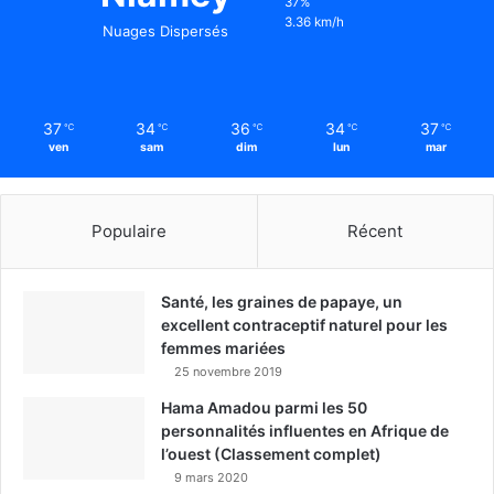
37%
3.36 km/h
Nuages Dispersés
37
34
36
34
37
℃
℃
℃
℃
℃
ven
sam
dim
lun
mar
Populaire
Récent
Santé, les graines de papaye, un
excellent contraceptif naturel pour les
femmes mariées
25 novembre 2019
Hama Amadou parmi les 50
personnalités influentes en Afrique de
l’ouest (Classement complet)
9 mars 2020