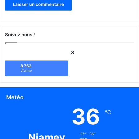
Suivez nous !
8
8 762
J\'aime
Météo
36
℃
Niamey
37º - 36º