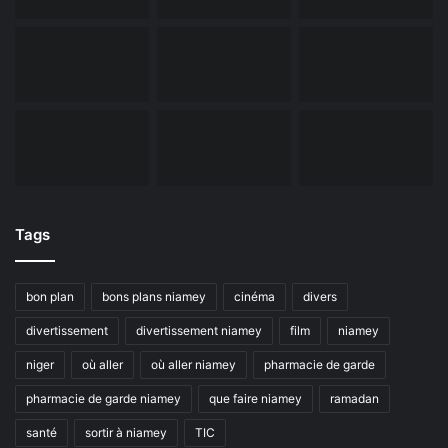
Tags
bon plan
bons plans niamey
cinéma
divers
divertissement
divertissement niamey
film
niamey
niger
où aller
où aller niamey
pharmacie de garde
pharmacie de garde niamey
que faire niamey
ramadan
santé
sortir à niamey
TIC