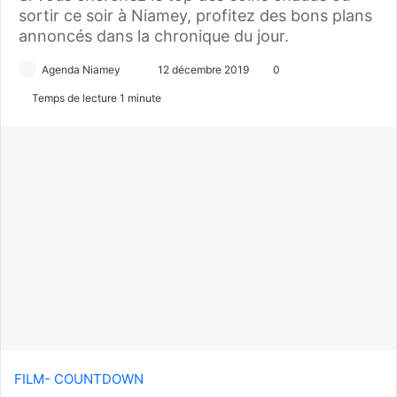
sortir ce soir à Niamey, profitez des bons plans
annoncés dans la chronique du jour.
Agenda Niamey
E
12 décembre 2019
0
n
Temps de lecture 1 minute
v
o
y
e
r
u
n
c
o
u
r
r
i
FILM- COUNTDOWN
e