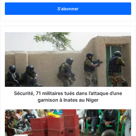
t
r
e
z
v
o
t
r
e
a
d
r
e
s
s
Sécurité, 71 militaires tués dans l’attaque d’une
e
garnison à Inates au Niger
E
m
a
i
l