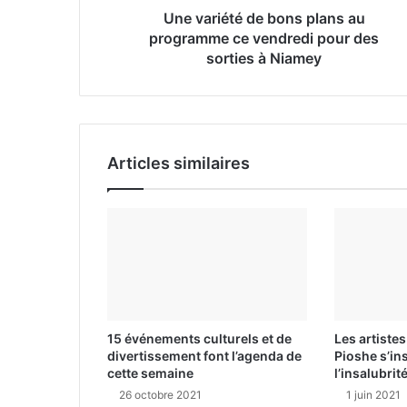
e
Une variété de bons plans au
E
programme ce vendredi pour des
m
sorties à Niamey
a
i
l
Articles similaires
15 événements culturels et de
Les artiste
divertissement font l’agenda de
Pioshe s’in
cette semaine
l’insalubrit
26 octobre 2021
1 juin 2021