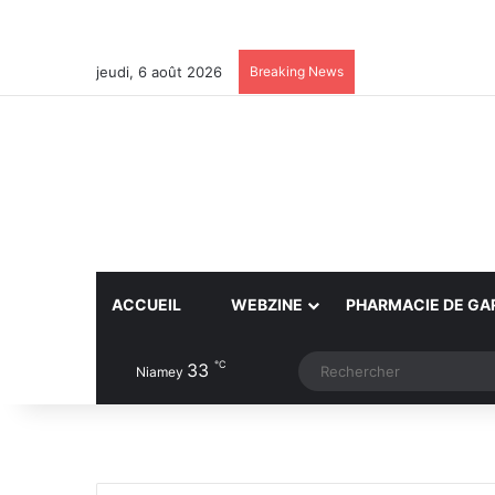
jeudi, 6 août 2026
Breaking News
ACCUEIL
WEBZINE
PHARMACIE DE GA
℃
33
Article Aléatoire
Switch skin
Niamey