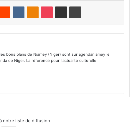
Reddit
VKontakte
Odnoklassniki
Pocket
Partager par email
Imprimer
 les bons plans de Niamey (Niger) sont sur agendaniamey le
nda de Niger. La référence pour l'actualité culturelle
notre liste de diffusion