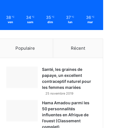
38
34
35
37
36
℃
℃
℃
℃
℃
ven
sam
dim
lun
mar
Populaire
Récent
Santé, les graines de
papaye, un excellent
contraceptif naturel pour
les femmes mariées
25 novembre 2019
Hama Amadou parmi les
50 personnalités
influentes en Afrique de
l’ouest (Classement
complet)