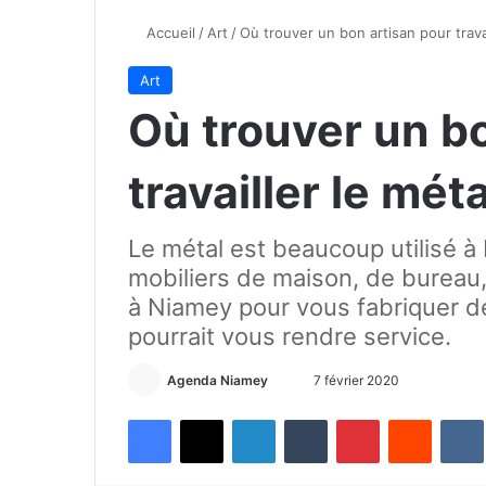
Accueil
/
Art
/
Où trouver un bon artisan pour trava
Art
Où trouver un b
travailler le mét
Le métal est beaucoup utilisé à
mobiliers de maison, de bureau,
à Niamey pour vous fabriquer d
pourrait vous rendre service.
Agenda Niamey
E
7 février 2020
n
Facebook
X
Linkedin
Tumblr
Pinterest
Reddit
VK
v
o
y