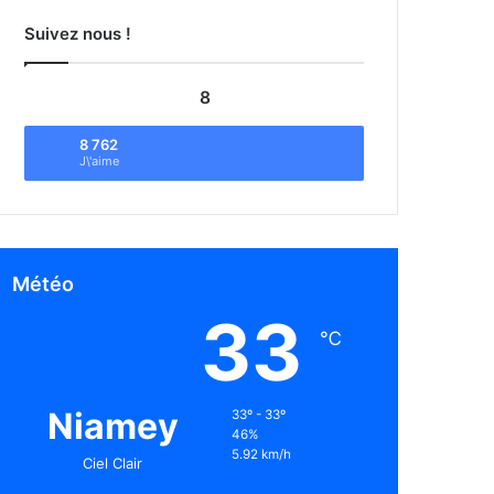
Suivez nous !
8
8 762
J\'aime
Météo
33
℃
Niamey
33º - 33º
46%
5.92 km/h
Ciel Clair