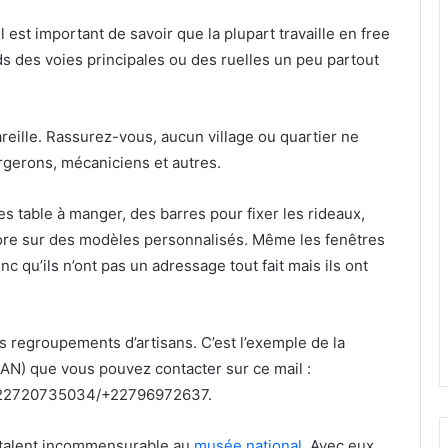
l est important de savoir que la plupart travaille en free
ds des voies principales ou des ruelles un peu partout
areille. Rassurez-vous, aucun village ou quartier ne
gerons, mécaniciens et autres.
 table à manger, des barres pour fixer les rideaux,
ore sur des modèles personnalisés. Même les fenêtres
nc qu’ils n’ont pas un adressage tout fait mais ils ont
s regroupements d’artisans. C’est l’exemple de la
NAN) que vous pouvez contacter sur ce mail :
+22720735034/+22796972637.
u talent incommensurable au
musée national
. Avec eux,