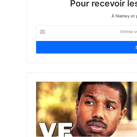
Pour recevoir le
À Niamey et 
E
n
t
r
e
z
v
o
t
r
e
a
d
r
e
s
s