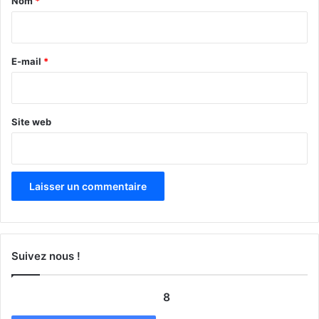
Nom
*
i
r
e
E-mail
*
*
Site web
Suivez nous !
8