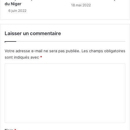
du Niger
18 mai 2022
6 juin 2022
Laisser un commentaire
Votre adresse e-mail ne sera pas publiée.
Les champs obligatoires
sont indiqués avec
*
C
o
m
m
e
n
t
a