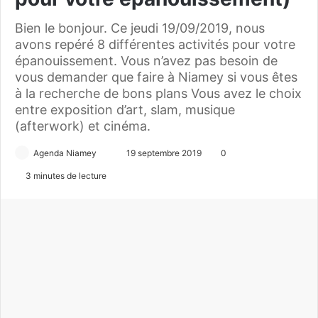
Bien le bonjour. Ce jeudi 19/09/2019, nous
avons repéré 8 différentes activités pour votre
épanouissement. Vous n’avez pas besoin de
vous demander que faire à Niamey si vous êtes
à la recherche de bons plans Vous avez le choix
entre exposition d’art, slam, musique
(afterwork) et cinéma.
Agenda Niamey
E
19 septembre 2019
0
n
3 minutes de lecture
v
o
y
e
r
u
n
c