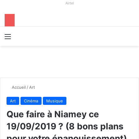
Airtel
Menu
R
Accueil
/
Art
Art
Cinéma
Musique
Que faire à Niamey ce
19/09/2019 ? (8 bons plans
pour votre épanouissement)