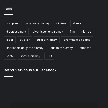
Tags
bon plan
bons plans niamey
cinéma
divers
divertissement
divertissement niamey
film
niamey
niger
où aller
où aller niamey
pharmacie de garde
pharmacie de garde niamey
que faire niamey
ramadan
santé
sortir à niamey
TIC
Retrouvez-nous sur Facebook