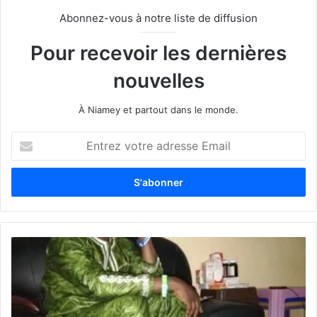
Abonnez-vous à notre liste de diffusion
Pour recevoir les dernières
nouvelles
À Niamey et partout dans le monde.
E
n
t
r
e
z
v
o
t
r
e
a
d