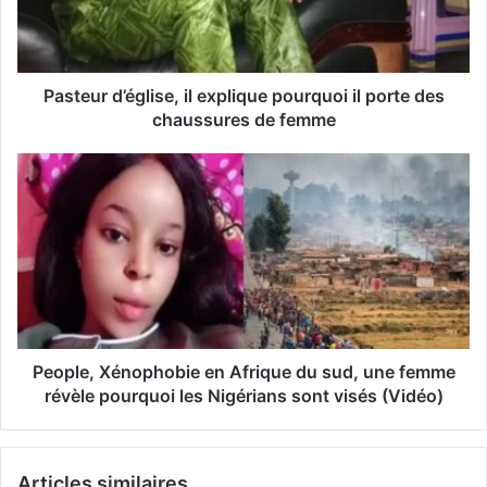
r
e
s
s
Pasteur d’église, il explique pourquoi il porte des
e
chaussures de femme
E
m
a
i
l
People, Xénophobie en Afrique du sud, une femme
révèle pourquoi les Nigérians sont visés (Vidéo)
Articles similaires