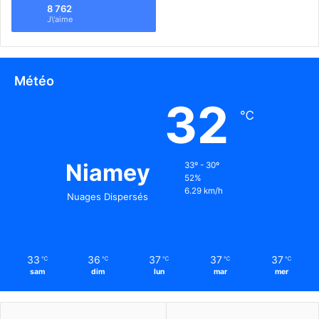
8 762
J\'aime
Météo
32
℃
Niamey
33º - 30º
52%
6.29 km/h
Nuages Dispersés
33
36
37
37
37
℃
℃
℃
℃
℃
sam
dim
lun
mar
mer