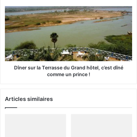
E
m
a
i
l
Dîner sur la Terrasse du Grand hôtel, c’est dîné
comme un prince !
Articles similaires