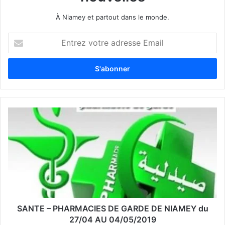
À Niamey et partout dans le monde.
E
n
t
r
e
z
v
o
t
r
e
a
d
r
e
s
s
SANTE – PHARMACIES DE GARDE DE NIAMEY du
e
27/04 AU 04/05/2019