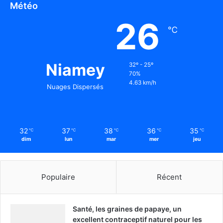
Météo
26
℃
Niamey
32º - 25º
70%
4.63 km/h
Nuages Dispersés
32
37
38
36
35
℃
℃
℃
℃
℃
dim
lun
mar
mer
jeu
Populaire
Récent
Santé, les graines de papaye, un
excellent contraceptif naturel pour les