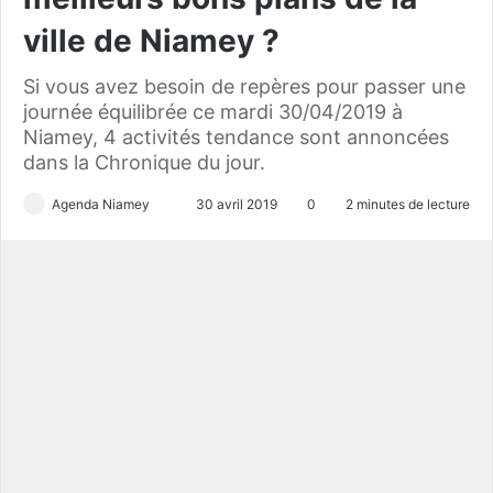
ville de Niamey ?
Si vous avez besoin de repères pour passer une
journée équilibrée ce mardi 30/04/2019 à
Niamey, 4 activités tendance sont annoncées
dans la Chronique du jour.
Agenda Niamey
E
30 avril 2019
0
2 minutes de lecture
n
v
o
y
e
r
u
n
c
o