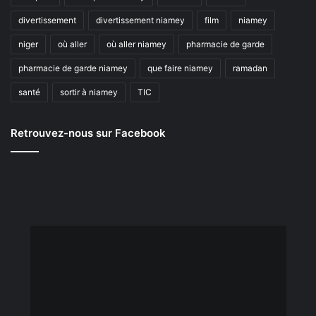
divertissement
divertissement niamey
film
niamey
niger
où aller
où aller niamey
pharmacie de garde
pharmacie de garde niamey
que faire niamey
ramadan
santé
sortir à niamey
TIC
Retrouvez-nous sur Facebook