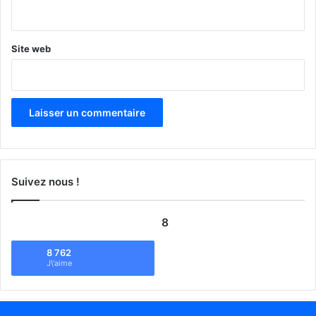
*
Site web
Suivez nous !
8
8 762
J\'aime