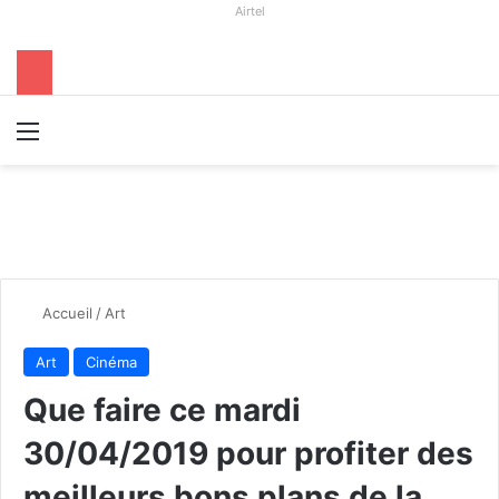
Airtel
Menu
R
Accueil
/
Art
Art
Cinéma
Que faire ce mardi
30/04/2019 pour profiter des
meilleurs bons plans de la