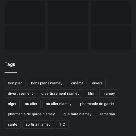
Tags
bon plan
bons plans niamey
cinéma
divers
divertissement
divertissement niamey
film
niamey
niger
où aller
où aller niamey
pharmacie de garde
pharmacie de garde niamey
que faire niamey
ramadan
santé
sortir à niamey
TIC