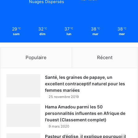
Nuages Dispersés
29
32
37
38
38
℃
℃
℃
℃
℃
sam
dim
lun
mar
mer
Populaire
Récent
Santé, les graines de papaye, un
excellent contraceptif naturel pour les
femmes mariées
25 novembre 2019
Hama Amadou parmi les 50
personnalités influentes en Afrique de
l’ouest (Classement complet)
9 mars 2020
Pasteur d’église, il explique pourquoi il