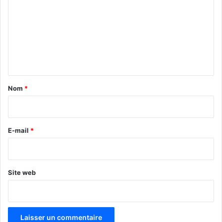
m
m
e
n
t
a
Nom
*
i
r
e
E-mail
*
*
Site web