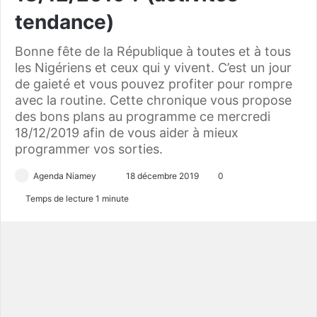
tendance)
Bonne fête de la République à toutes et à tous
les Nigériens et ceux qui y vivent. C’est un jour
de gaieté et vous pouvez profiter pour rompre
avec la routine. Cette chronique vous propose
des bons plans au programme ce mercredi
18/12/2019 afin de vous aider à mieux
programmer vos sorties.
Agenda Niamey
E
18 décembre 2019
0
n
Temps de lecture 1 minute
v
o
y
e
r
u
n