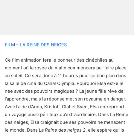
c
o
u
r
r
i
FILM – LA REINE DES NEIGES
e
l
Ce film animation fera le bonheur des cinéphiles au
moment où la rosée du matin commencera par faire place
au soleil. Ce sera donc à 11 heures pour ce bon plan dans
la salle de ciné du Canal Olympia. Pourquoi Elsa est-elle
née avec des pouvoirs magiques ? La jeune fille rêve de
l’apprendre, mais la réponse met son royaume en danger.
Avec l’aide d’Anna, Kristoff, Olaf et Sven, Elsa entreprend
un voyage aussi périlleux qu’extraordinaire. Dans La Reine
des neiges, Elsa craignait que ses pouvoirs ne menacent
le monde. Dans
La Reine des neiges 2
, elle espère qu’ils