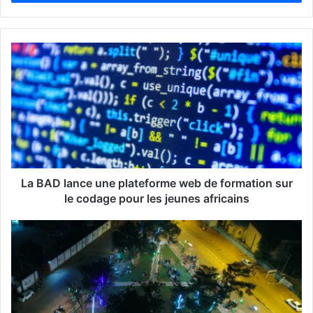
e
z
v
o
t
r
e
a
d
r
e
s
s
La BAD lance une plateforme web de formation sur
e
le codage pour les jeunes africains
E
m
a
i
l