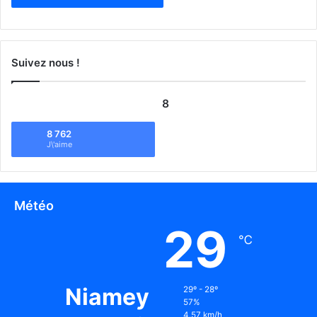
Suivez nous !
8
8 762
J\'aime
Météo
29
℃
Niamey
29º - 28º
57%
4.57 km/h