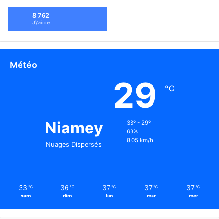
8 762
J\'aime
Météo
29
℃
Niamey
33º - 29º
63%
8.05 km/h
Nuages Dispersés
33
36
37
37
37
℃
℃
℃
℃
℃
sam
dim
lun
mar
mer