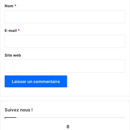
a
Nom
*
i
r
e
E-mail
*
*
Site web
Suivez nous !
8