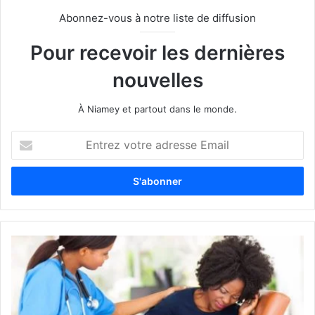
Abonnez-vous à notre liste de diffusion
Pour recevoir les dernières
nouvelles
À Niamey et partout dans le monde.
E
n
t
r
e
z
v
o
t
r
e
a
d