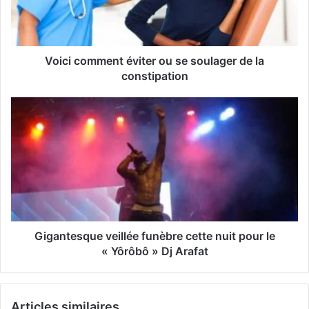
r
e
s
s
Voici comment éviter ou se soulager de la
e
constipation
E
m
a
i
l
Gigantesque veillée funèbre cette nuit pour le
« Yôrôbô » Dj Arafat
Articles similaires