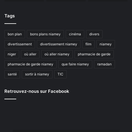
Tags
bon plan
bons plans niamey
cinéma
divers
divertissement
divertissement niamey
film
niamey
niger
où aller
où aller niamey
pharmacie de garde
pharmacie de garde niamey
que faire niamey
ramadan
santé
sortir à niamey
TIC
Retrouvez-nous sur Facebook