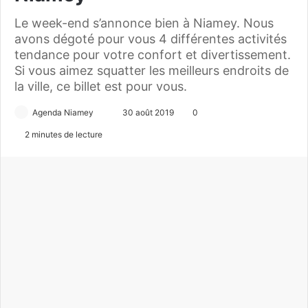
Le week-end s’annonce bien à Niamey. Nous
avons dégoté pour vous 4 différentes activités
tendance pour votre confort et divertissement.
Si vous aimez squatter les meilleurs endroits de
la ville, ce billet est pour vous.
Agenda Niamey
E
30 août 2019
0
n
2 minutes de lecture
v
o
y
e
r
u
n
c
o
u