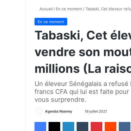
Accueil
/
En ce moment
/
Tabaski, Cet éleveur ref
En ce moment
Tabaski, Cet éle
vendre son mou
millions (La rais
Un éleveur Sénégalais a refusé l
francs CFA qui lui est faite pou
vous surprendre.
Agenda Niamey
E
19 juillet 2021
n
Facebook
X
Linkedin
Tumblr
Pinterest
Reddit
VK
v