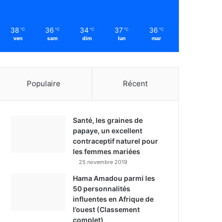
38
36
34
37
36
℃
℃
℃
℃
℃
ven
sam
dim
lun
mar
Populaire
Récent
Santé, les graines de
papaye, un excellent
contraceptif naturel pour
les femmes mariées
25 novembre 2019
Hama Amadou parmi les
50 personnalités
influentes en Afrique de
l’ouest (Classement
complet)