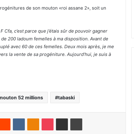
 progénitures de son mouton «roi assane 2», soit un
 F Cfa, c’est parce que j’étais sûr de pouvoir gagner
lus de 200 ladoum femelles à ma disposition. Avant de
accouplé avec 60 de ces femelles. Deux mois après, je me
avers la vente de sa progéniture. Aujourd’hui, je suis à
mouton 52 millions
tabaski
Reddit
VKontakte
Odnoklassniki
Pocket
Partager par email
Imprimer