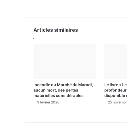
i
l
Articles similaires
Incendie du Marché de Maradi,
Le livre « L
aucun mort, des pertes
profondeur 
matérielles considérables
disponible 
9 février 2026
25 novembr