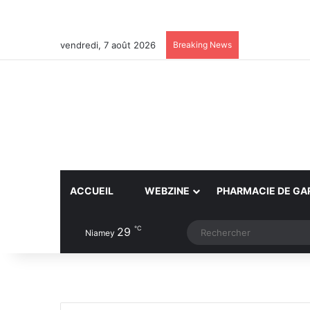
vendredi, 7 août 2026
Breaking News
ACCUEIL
WEBZINE
PHARMACIE DE GA
℃
29
Article Aléatoire
Switch skin
Niamey