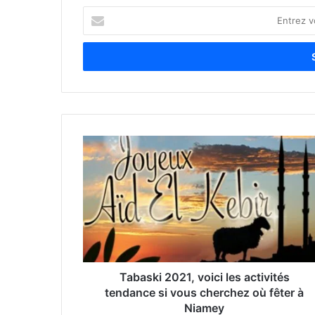
E
n
t
r
e
z
v
o
t
r
e
a
d
r
e
s
s
e
Tabaski 2021, voici les activités
E
tendance si vous cherchez où fêter à
m
Niamey
a