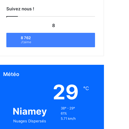
Suivez nous !
8
8 762
J\'aime
Météo
29
℃
Niamey
38º - 29º
61%
5.71 km/h
Nuages Dispersés